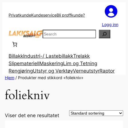
Privatkunde
Kundeservice
Bli proffkunde?
Logg inn
Search
Billakk
Industri-/ Lastebillakk
Trelakk
Slipemateriell
Maskering
Lim og Tetning
Rengjøring
Utstyr og Verktøy
Verneutstyr
Raptor
Hjem
/ Produkter med stikkord «foliekniv»
foliekniv
Viser det ene resultatet