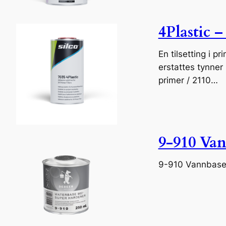
4Plastic –
En tilsetting i p
erstattes tynner
primer / 2110…
9-910 Van
9-910 Vannbase