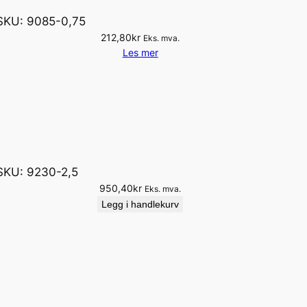
SKU:
9085-0,75
212,80
kr
Eks. mva.
Les mer
SKU:
9230-2,5
950,40
kr
Eks. mva.
Legg i handlekurv