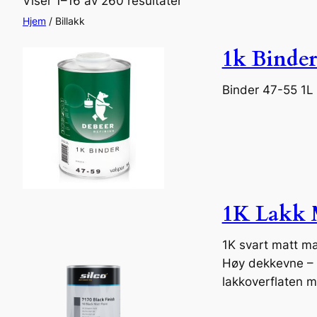
Viser 1–16 av 260 resultater
Hjem
/ Billakk
1k Binder
Binder 47-55 1L
1K Lakk M
1K svart matt mal
Høy dekkevne – 
lakkoverflaten m