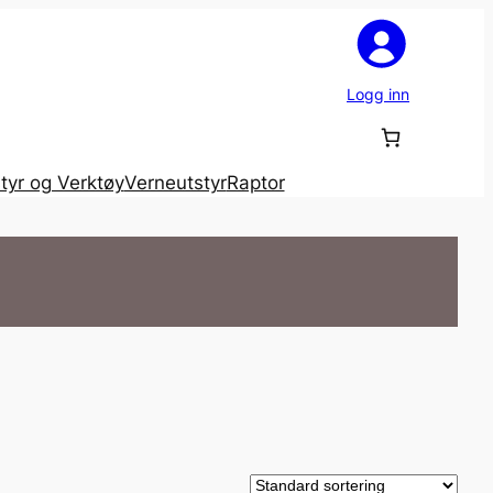
Logg inn
tyr og Verktøy
Verneutstyr
Raptor