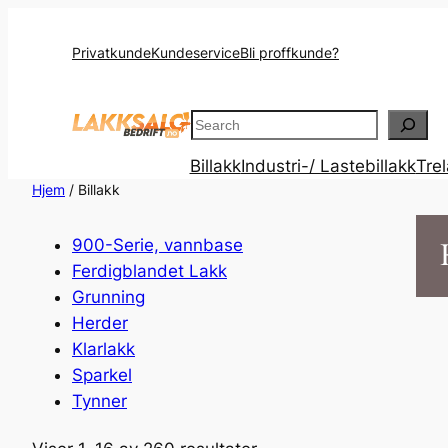
Privatkunde
Kundeservice
Bli proffkunde?
Search
Billakk
Industri-/ Lastebillakk
Tre
Hjem
/ Billakk
900-Serie, vannbase
Ferdigblandet Lakk
Grunning
Herder
Klarlakk
Sparkel
Tynner