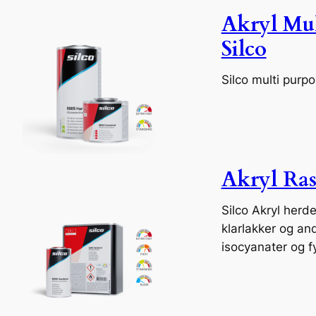
Akryl Mul
Silco
Silco multi purp
Akryl Ras
Silco Akryl herde
klarlakker og an
isocyanater og f