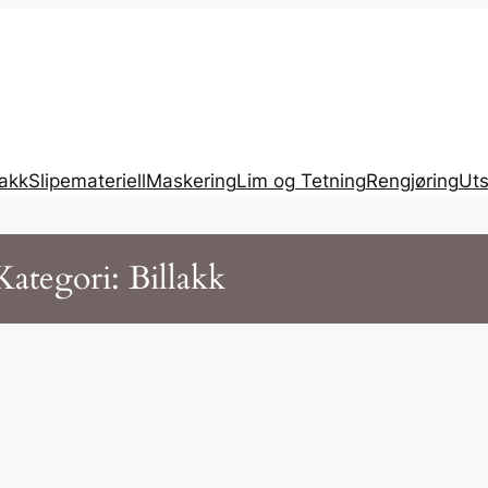
lakk
Slipemateriell
Maskering
Lim og Tetning
Rengjøring
Uts
Kategori:
Billakk