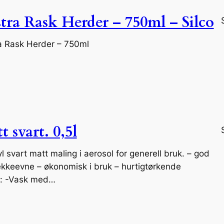
tra Rask Herder – 750ml – Silco
ra Rask Herder – 750ml
 svart. 0,5l
l svart matt maling i aerosol for generell bruk. – god
ekkeevne – økonomisk i bruk – hurtigtørkende
g: -Vask med…