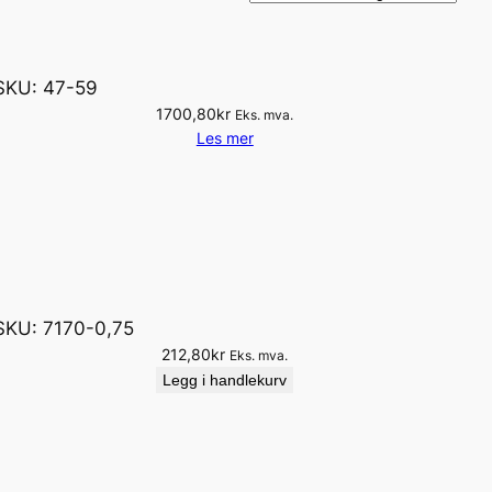
SKU:
47-59
1700,80
kr
Eks. mva.
Les mer
SKU:
7170-0,75
212,80
kr
Eks. mva.
Legg i handlekurv