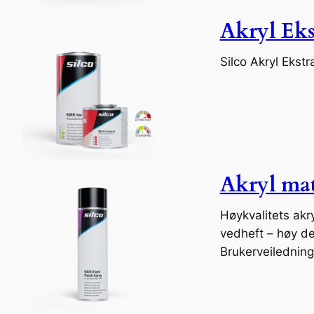
Akryl Eks
Silco Akryl Ekst
Akryl matt
Høykvalitets akry
vedheft – høy d
Brukerveilednin