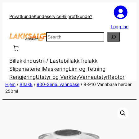
Privatkunde
Kundeservice
Bli proffkunde?
Logg inn
Search
Billakk
Industri-/ Lastebillakk
Trelakk
Slipemateriell
Maskering
Lim og Tetning
Rengjøring
Utstyr og Verktøy
Verneutstyr
Raptor
Hjem
/
Billakk
/
900-Serie, vannbase
/ 9-910 Vannbase herder
250ml