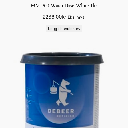
l
MM 900 Water Base White 1ltr
2268,00
kr
Eks. mva.
Legg i handlekurv