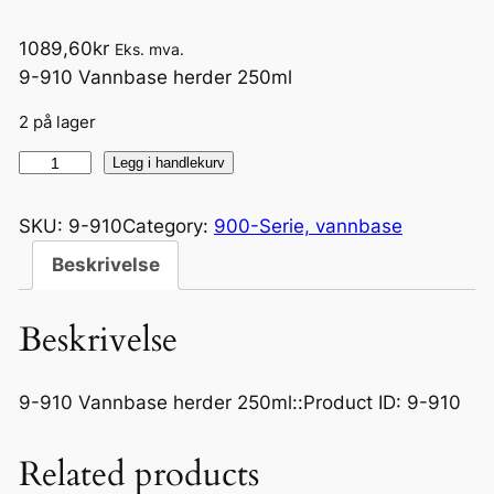
1089,60
kr
Eks. mva.
9-910 Vannbase herder 250ml
2 på lager
9
Legg i handlekurv
-
9
SKU:
9-910
Category:
900-Serie, vannbase
1
Beskrivelse
0
V
Beskrivelse
a
n
n
9-910 Vannbase herder 250ml::Product ID: 9-910
b
a
Related products
s