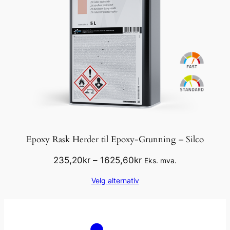
Epoxy Rask Herder til Epoxy-Grunning – Silco
Prisområde:
235,20
kr
–
1625,60
kr
Eks. mva.
235,20kr
Velg alternativ
til
1625,60kr