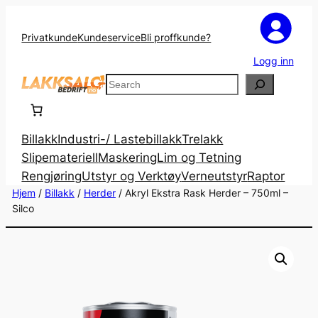
Privatkunde
Kundeservice
Bli proffkunde?
Logg inn
Search
Billakk
Industri-/ Lastebillakk
Trelakk
Slipemateriell
Maskering
Lim og Tetning
Rengjøring
Utstyr og Verktøy
Verneutstyr
Raptor
Hjem
/
Billakk
/
Herder
/ Akryl Ekstra Rask Herder – 750ml –
Silco