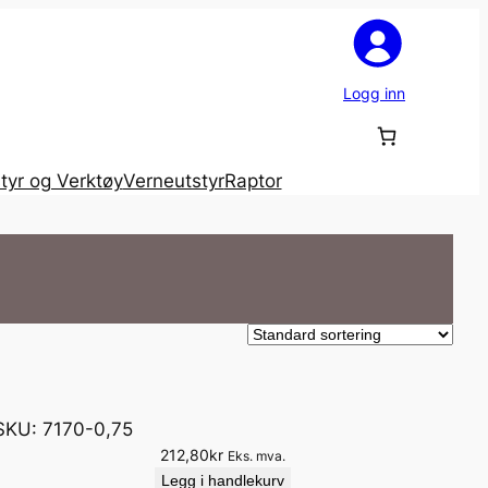
Logg inn
tyr og Verktøy
Verneutstyr
Raptor
SKU:
7170-0,75
212,80
kr
Eks. mva.
Legg i handlekurv