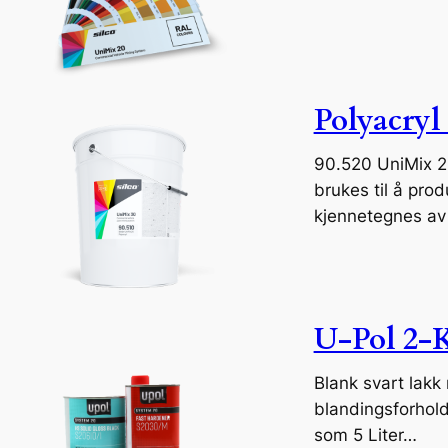
Polyacryl
90.520 UniMix 2K
brukes til å pro
kjennetegnes av 
U-Pol 2-K
Blank svart lak
blandingsforhold
som 5 Liter…