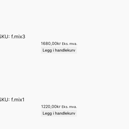
,
4
0
k
r
SKU:
f.mix3
t
1680,00
kr
i
Eks. mva.
l
Legg i handlekurv
4
8
0
,
0
0
k
SKU:
f.mix1
r
1220,00
kr
Eks. mva.
Legg i handlekurv