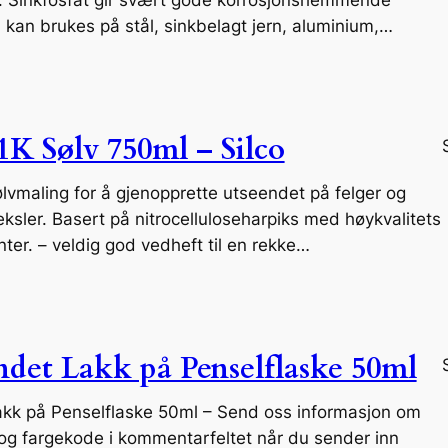
kan brukes på stål, sinkbelagt jern, aluminium,…
1K Sølv 750ml – Silco
lvmaling for å gjenopprette utseendet på felger og
eksler. Basert på nitrocelluloseharpiks med høykvalitets
er. – veldig god vedheft til en rekke…
ndet Lakk på Penselflaske 50ml
akk på Penselflaske 50ml – Send oss informasjon om
og fargekode i kommentarfeltet når du sender inn