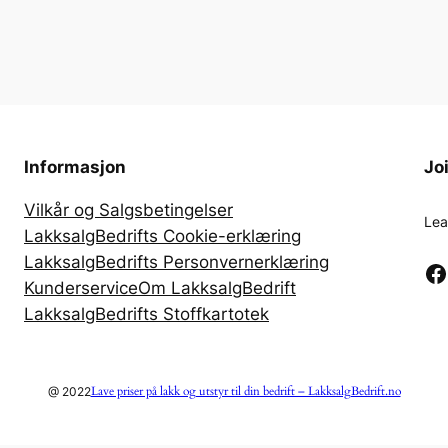
Informasjon
Jo
Vilkår og Salgsbetingelser
Lea
LakksalgBedrifts Cookie-erklæring
LakksalgBedrifts Personvernerklæring
Facebook
Kunderservice
Om LakksalgBedrift
LakksalgBedrifts Stoffkartotek
Lave priser på lakk og utstyr til din bedrift – LakksalgBedrift.no
@ 2022