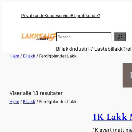
Privatkunde
Kundeservice
Bli proffkunde?
Search
Billakk
Industri-/ Lastebillakk
Tre
Hjem
/
Billakk
/ Ferdigblandet Lakk
Viser alle 13 resultater
Hjem
/
Billakk
/ Ferdigblandet Lakk
1K Lakk M
1K svart matt mal