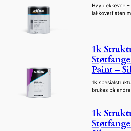
Høy dekkevne – 
lakkoverflaten m
1k Struktu
Støtfange
Paint – Si
1K spesialstrukt
brukes på andre 
1k Struktu
Støtfange