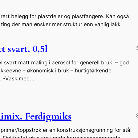
urert belegg for plastdeler og plastfangere. Kan også
ting der man ønsker mer struktur enn vanlig lakk.
 svart. 0,5l
l svart matt maling i aerosol for generell bruk. – god
ekkeevne – økonomisk i bruk – hurtigtørkende
g: -Vask med…
imix. Ferdigmiks
rimer/toppstrøk er en konstruksjonsgrunning for stål
k. Sinkfosfat gir svært gode korrosjonshemmende