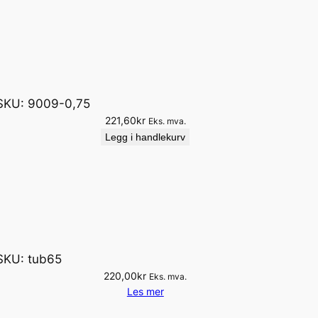
SKU:
9009-0,75
221,60
kr
Eks. mva.
Legg i handlekurv
SKU:
tub65
220,00
kr
Eks. mva.
Les mer