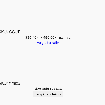
SKU:
CCUP
P
336,40
kr
–
480,00
kr
Eks. mva.
r
Velg alternativ
i
s
o
m
r
å
d
SKU:
f.mix2
e
:
1428,00
kr
Eks. mva.
3
Legg i handlekurv
3
6