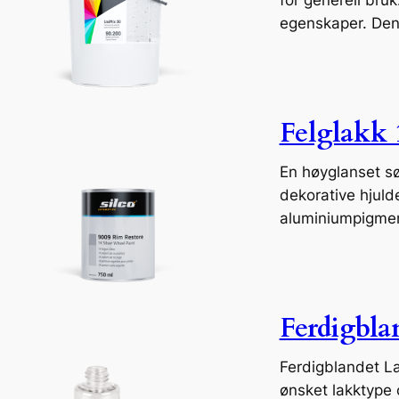
egenskaper. Den 
Felglakk 
En høyglanset sø
dekorative hjuld
aluminiumpigment
Ferdigbla
Ferdigblandet L
ønsket lakktype 