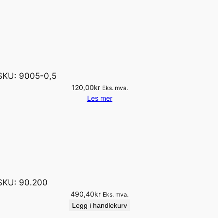
SKU:
9005-0,5
120,00
kr
Eks. mva.
Les mer
SKU:
90.200
490,40
kr
Eks. mva.
Legg i handlekurv