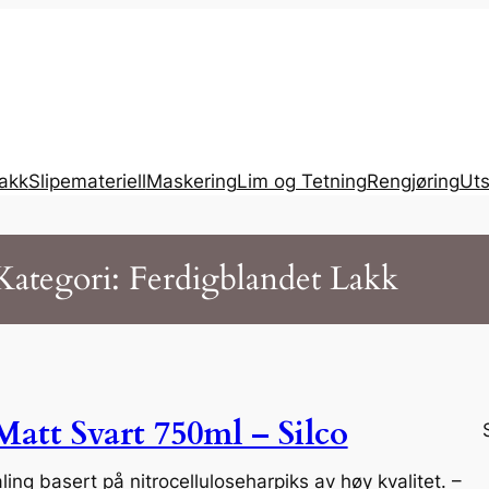
lakk
Slipemateriell
Maskering
Lim og Tetning
Rengjøring
Uts
Kategori:
Ferdigblandet Lakk
att Svart 750ml – Silco
ing basert på nitrocelluloseharpiks av høy kvalitet. –