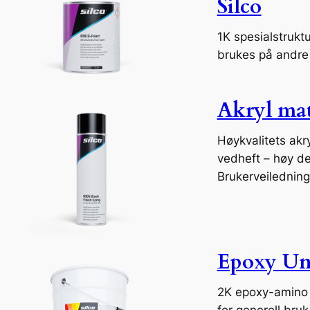
Silco
1K spesialstrukt
brukes på andre 
Akryl matt
Høykvalitets akry
vedheft – høy d
Brukerveilednin
Epoxy Un
2K epoxy-amino p
for generell bru