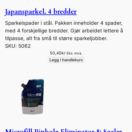
3
Japansparkel. 4 bredder
5
6
Sparkelspader i stål. Pakken inneholder 4 spader,
,
0
med 4 forskjellige bredder. Gjør arbeidet lettere å
0
tilpasse, alt fra små til større sparkeljobber.
k
SKU:
5062
r
50,40
kr
Eks. mva.
t
Legg i handlekurv
i
l
3
5
6
,
8
0
k
r
Microfill Pinhole Eliminator & Sealer