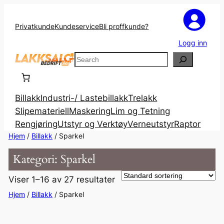
Privatkunde
Kundeservice
Bli proffkunde?
Logg inn
Search
Billakk
Industri-/ Lastebillakk
Trelakk
Slipemateriell
Maskering
Lim og Tetning
Rengjøring
Utstyr og Verktøy
Verneutstyr
Raptor
Hjem
/
Billakk
/ Sparkel
Kategori:
Sparkel
Viser 1–16 av 27 resultater
Hjem
/
Billakk
/ Sparkel