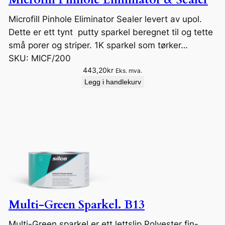
Microfill Pinhole Eliminator Sealer levert av upol.
Dette er ett tynt putty sparkel beregnet til og tette
små porer og striper. 1K sparkel som tørker…
SKU:
MICF/200
443,20
kr
Eks. mva.
Legg i handlekurv
Multi-Green Sparkel. B13
Multi-Green sparkel er ett lettslip Polyester fin-