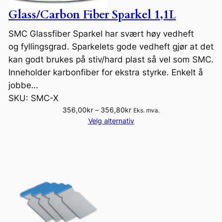
Glass/Carbon Fiber Sparkel 1,1L
SMC Glassfiber Sparkel har svært høy vedheft
og fyllingsgrad. Sparkelets gode vedheft gjør at det
kan godt brukes på stiv/hard plast så vel som SMC.
Inneholder karbonfiber for ekstra styrke. Enkelt å
jobbe…
SKU:
SMC-X
P
356,00
kr
–
356,80
kr
Eks. mva.
r
Velg alternativ
i
s
o
m
r
å
d
e
: