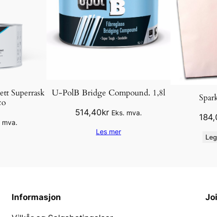
U-PolB Bridge Compound. 1,8l
ett Superrask
Spark
co
514,40
kr
Eks. mva.
184,
. mva.
Les mer
Leg
Informasjon
Jo