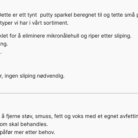
h
o
ette er ett tynt putty sparkel beregnet til og tette små 
l
typer vi har i vårt sortiment.
e
E
et for å eliminere mikronålehull og riper etter sliping.
l
ing.
i
.
m
i
n
r, ingen sliping nødvendig.
a
t
o
r
&
or å fjerne støv, smuss, fett og voks med et egnet avfett
S
 som skal behandles.
e
– påfør mer etter behov.
a