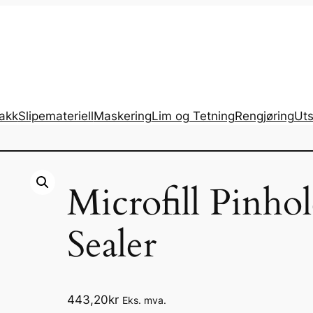
lakk
Slipemateriell
Maskering
Lim og Tetning
Rengjøring
Uts
Microfill Pinho
Sealer
443,20
kr
Eks. mva.