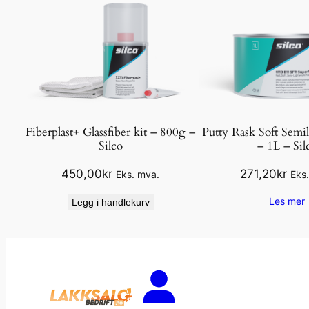
Fiberplast+ Glassfiber kit – 800g –
Putty Rask Soft Semil
Silco
– 1L – Sil
450,00
kr
271,20
kr
Eks. mva.
Eks
Les mer
Legg i handlekurv