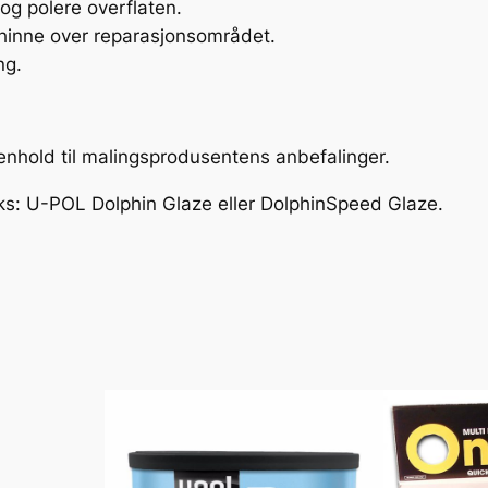
t og polere overflaten.
l
in hinne over reparasjonsområdet.
e
ng.
r
a
n
henhold til malingsprodusentens anbefalinger.
t
a
 eks: U-POL Dolphin Glaze eller DolphinSpeed ​​Glaze.
l
l