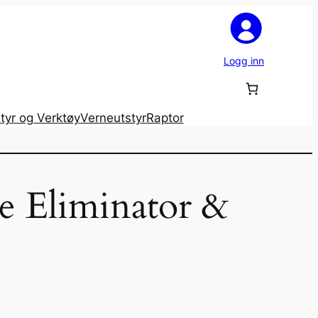
Logg inn
tyr og Verktøy
Verneutstyr
Raptor
le Eliminator &