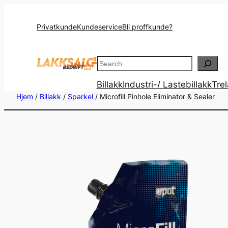
Privatkunde
Kundeservice
Bli proffkunde?
Search
Billakk
Industri-/ Lastebillakk
Tre
Hjem
/
Billakk
/
Sparkel
/ Microfill Pinhole Eliminator & Sealer