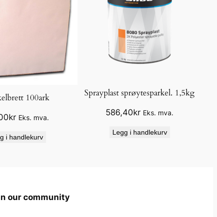
Sprayplast sprøytesparkel. 1,5kg
elbrett 100ark
586,40
kr
Eks. mva.
00
kr
Eks. mva.
Legg i handlekurv
g i handlekurv
in our community