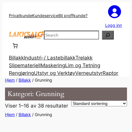
Privatkunde
Kundeservice
Bli proffkunde?
Logg inn
Search
Billakk
Industri-/ Lastebillakk
Trelakk
Slipemateriell
Maskering
Lim og Tetning
Rengjøring
Utstyr og Verktøy
Verneutstyr
Raptor
Hjem
/
Billakk
/ Grunning
Kategori:
Grunning
Viser 1–16 av 38 resultater
Hjem
/
Billakk
/ Grunning