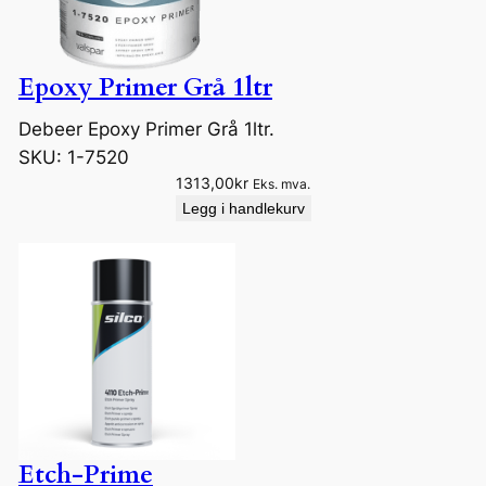
e
:
4
Epoxy Primer Grå 1ltr
1
0
Debeer Epoxy Primer Grå 1ltr.
,
4
SKU:
1-7520
0
1313,00
kr
Eks. mva.
k
Legg i handlekurv
r
t
i
l
4
5
2
7
,
2
0
Etch-Prime