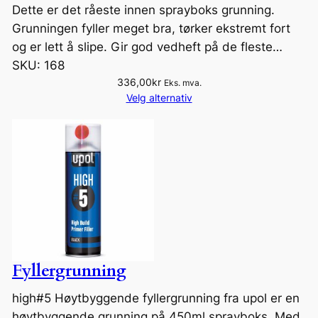
Dette er det råeste innen sprayboks grunning.
Grunningen fyller meget bra, tørker ekstremt fort
og er lett å slipe. Gir god vedheft på de fleste…
SKU:
168
336,00
kr
Eks. mva.
Velg alternativ
Fyllergrunning
high#5 Høytbyggende fyllergrunning fra upol er en
høytbyggende grunning på 450ml sprayboks. Med