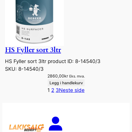
HS Fyller sort 3ltr
HS Fyller sort 3ltr product ID: 8-14540/3
SKU:
8-14540/3
2860,00
kr
Eks. mva.
Legg i handlekurv
1
2
3
Neste side