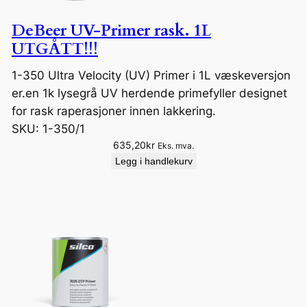
DeBeer UV-Primer rask. 1L
UTGÅTT!!!
1-350 Ultra Velocity (UV) Primer i 1L væskeversjon
er.en 1k lysegrå UV herdende primefyller designet
for rask raperasjoner innen lakkering.
SKU:
1-350/1
635,20
kr
Eks. mva.
Legg i handlekurv