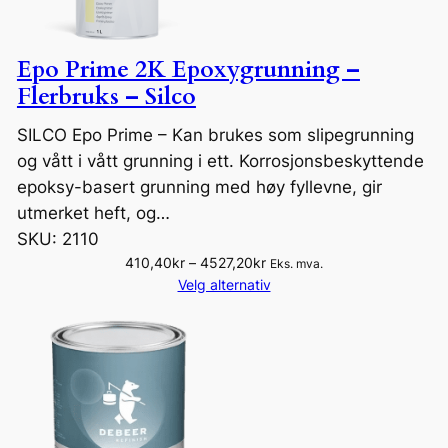
Epo Prime 2K Epoxygrunning –
Flerbruks – Silco
SILCO Epo Prime – Kan brukes som slipegrunning
og vått i vått grunning i ett. Korrosjonsbeskyttende
epoksy-basert grunning med høy fyllevne, gir
utmerket heft, og…
SKU:
2110
P
410,40
kr
–
4527,20
kr
Eks. mva.
r
Velg alternativ
i
s
o
m
r
å
d