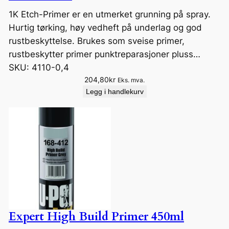
k
r
1K Etch-Primer er en utmerket grunning på spray.
Hurtig tørking, høy vedheft på underlag og god
rustbeskyttelse. Brukes som sveise primer,
rustbeskytter primer punktreparasjoner pluss…
SKU:
4110-0,4
204,80
kr
Eks. mva.
Legg i handlekurv
Expert High Build Primer 450ml