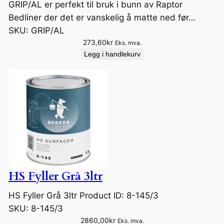
GRIP/AL er perfekt til bruk i bunn av Raptor
Bedliner der det er vanskelig å matte ned før…
SKU:
GRIP/AL
273,60
kr
Eks. mva.
Legg i handlekurv
HS Fyller Grå 3ltr
HS Fyller Grå 3ltr Product ID: 8-145/3
SKU:
8-145/3
2860,00
kr
Eks. mva.