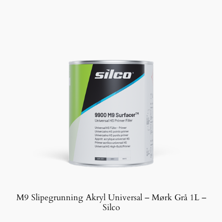
r
a
n
t
a
l
l
M9 Slipegrunning Akryl Universal – Mørk Grå 1L –
Silco