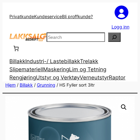
Privatkunde
Kundeservice
Bli proffkunde?
Logg inn
Search
Billakk
Industri-/ Lastebillakk
Trelakk
Slipemateriell
Maskering
Lim og Tetning
Rengjøring
Utstyr og Verktøy
Verneutstyr
Raptor
Hjem
/
Billakk
/
Grunning
/ HS Fyller sort 3ltr