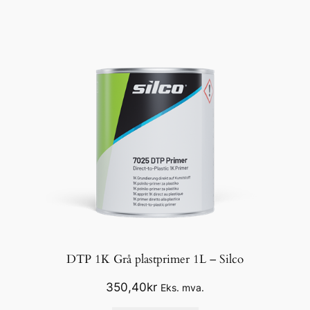
DTP 1K Grå plastprimer 1L – Silco
350,40
kr
Eks. mva.