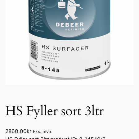
HS Fyller sort 3ltr
2860,00
kr
Eks. mva.