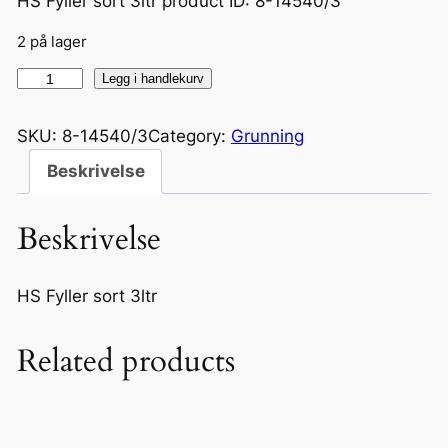
HS Fyller sort 3ltr product ID: 8-14540/3
2 på lager
H
Legg i handlekurv
S
F
SKU:
8-14540/3
Category:
Grunning
y
Beskrivelse
l
l
Beskrivelse
e
r
s
HS Fyller sort 3ltr
o
r
Related products
t
3
l
t