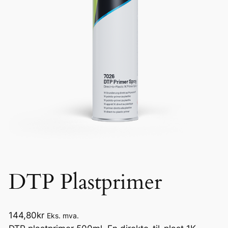
DTP Plastprimer
144,80
kr
Eks. mva.