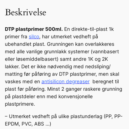
t
Beskrivelse
p
r
i
DTP plastprimer 500ml.
En direkte-til-plast 1k
m
primer fra
silco
, har utmerket vedheft på
e
ubehandlet plast. Grunningen kan overlakkeres
r
med alle vanlige grunnlakk systemer (vannbasert
a
eller løsemiddelbasert) samt andre 1K og 2K
n
lakker. Det er ikke nødvendig med nedsliping/
t
matting før påføring av DTP plastprimer, men skal
a
vaskes med en
antisilicon degreaser
beregnet til
l
plast før påføring. Minst 2 ganger raskere grunning
l
på plastdeler enn med konvensjonelle
plastprimere.
– Utmerket vedheft på ulike plastunderlag (PP, PP-
EPDM, PVC, ABS …)