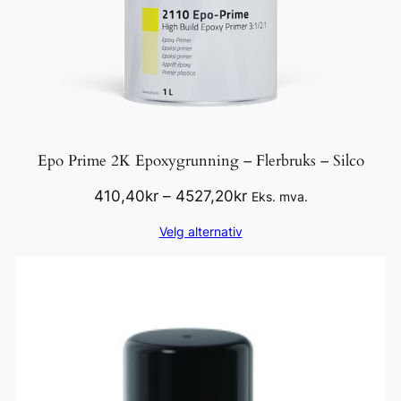
Epo Prime 2K Epoxygrunning – Flerbruks – Silco
Prisområde:
410,40
kr
–
4527,20
kr
Eks. mva.
410,40kr
Velg alternativ
til
4527,20kr