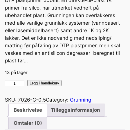
DTP plastprimer 500ml. En direkte-til-plast 1K
primer fra silco, har utmerket vedheft på
ubehandlet plast. Grunningen kan overlakkeres
med alle vanlige grunnlakk systemer (vannbasert
eller løsemiddelbasert) samt andre 1K og 2K
lakker. Det er ikke nødvendig med nedsliping/
matting før påføring av DTP plastprimer, men skal
vaskes med en antisilicon degreaser beregnet til
plast før…
13 på lager
D
Legg i handlekurv
T
P
SKU:
7026-C-0,5
Category:
Grunning
P
Beskrivelse
Tilleggsinformasjon
l
a
Omtaler (0)
s