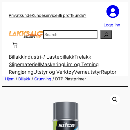
Privatkunde
Kundeservice
Bli proffkunde?
Logg inn
Search
Billakk
Industri-/ Lastebillakk
Trelakk
Slipemateriell
Maskering
Lim og Tetning
Rengjøring
Utstyr og Verktøy
Verneutstyr
Raptor
Hjem
/
Billakk
/
Grunning
/ DTP Plastprimer