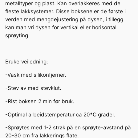
l
metalltyper og plast. Kan overlakkeres med de
d
fleste lakksystemer. Disse boksene er de første i
P
verden med mengdejustering på dysen, i tillegg
r
kan man vri dysen for vertikal eller horisontal
i
sprøyting.
m
e
r
Brukerveiledning:
4
-Vask med silikonfjerner.
5
0
-Støv av med støvklut.
m
l
-Rist boksen 2 min før bruk.
a
-Optimal arbeidstemperatur ca 20*C grader.
n
t
-Sprøytes med 1-2 strøk på en sprøyte-avstand på
a
20-30 cm fra lakkerings flate.