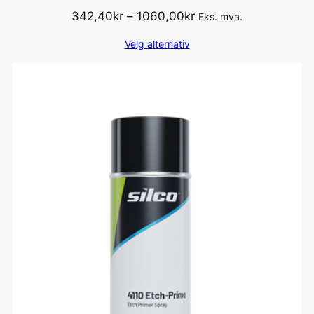
Prisområde:
342,40
kr
–
1060,00
kr
Eks. mva.
342,40kr
Velg alternativ
til
1060,00kr