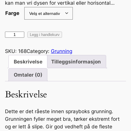
kan man vri dysen for vertikal eller horisontal…
Farge
E
Legg i handlekurv
x
p
SKU:
168
Category:
Grunning
e
Beskrivelse
Tilleggsinformasjon
r
t
Omtaler (0)
H
i
Beskrivelse
g
h
B
Dette er det råeste innen sprayboks grunning.
u
Grunningen fyller meget bra, tørker ekstremt fort
i
og er lett å slipe. Gir god vedheft på de fleste