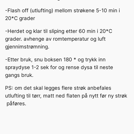
l
l
-Flash off (utlufting) mellom strøkene 5-10 min i
20*C grader
-Herdet og klar til sliping etter 60 min i 20*C
grader. avhenge av romtemperatur og luft
gjennimstrømning.
-Etter bruk, snu boksen 180 * og trykk inn
spraydyse 1-2 sek for og rense dysa til neste
gangs bruk.
PS: om det skal legges flere strøk anbefales
utlufting til tørr, matt ned flaten på nytt før ny strøk
påføres.