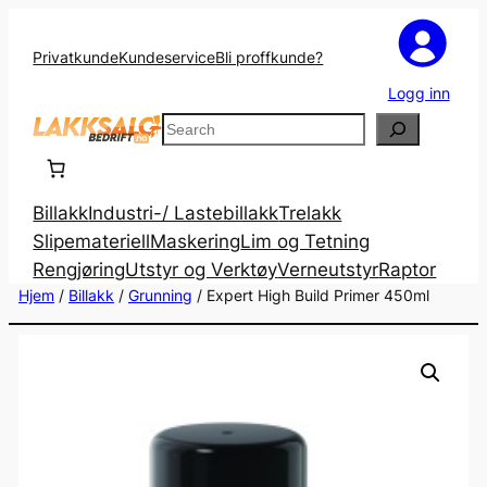
Privatkunde
Kundeservice
Bli proffkunde?
Logg inn
Search
Billakk
Industri-/ Lastebillakk
Trelakk
Slipemateriell
Maskering
Lim og Tetning
Rengjøring
Utstyr og Verktøy
Verneutstyr
Raptor
Hjem
/
Billakk
/
Grunning
/ Expert High Build Primer 450ml