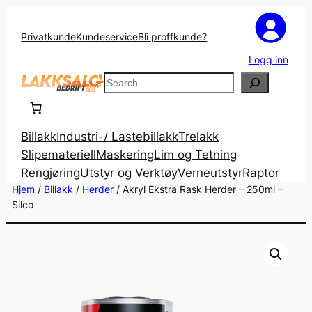
Privatkunde
Kundeservice
Bli proffkunde?
Logg inn
Search
Billakk
Industri-/ Lastebillakk
Trelakk
Slipemateriell
Maskering
Lim og Tetning
Rengjøring
Utstyr og Verktøy
Verneutstyr
Raptor
Hjem
/
Billakk
/
Herder
/ Akryl Ekstra Rask Herder – 250ml –
Silco