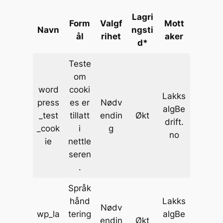
Lagri
Form
Valgf
Mott
Navn
ngsti
ål
rihet
aker
d
*
Teste
om
word
cooki
Lakks
press
es er
Nødv
algBe
_test
tillatt
endin
Økt
drift.
_cook
i
g
no
ie
nettle
seren
.
Språk
hånd
Lakks
Nødv
wp_la
tering
algBe
endin
Økt