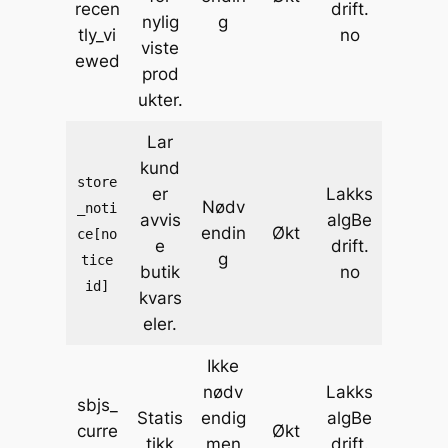
recen
drift.
nylig
g
tly_vi
no
viste
ewed
prod
ukter.
Lar
kund
store
er
Lakks
Nødv
_noti
avvis
algBe
endin
Økt
ce[no
e
drift.
g
tice
butik
no
id]
kvars
eler.
Ikke
nødv
Lakks
sbjs_
Statis
endig
algBe
curre
Økt
tikk
men
drift.