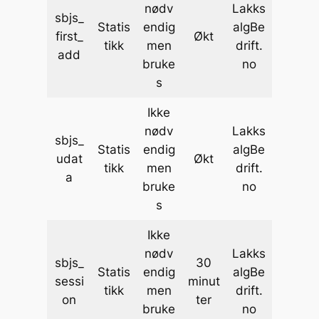
nødv
Lakks
sbjs_
Statis
endig
algBe
first_
Økt
tikk
men
drift.
add
bruke
no
s
Ikke
nødv
Lakks
sbjs_
Statis
endig
algBe
udat
Økt
tikk
men
drift.
a
bruke
no
s
Ikke
nødv
Lakks
sbjs_
30
Statis
endig
algBe
sessi
minut
tikk
men
drift.
on
ter
bruke
no