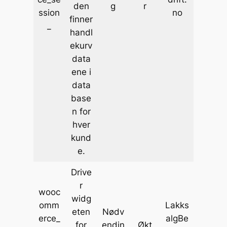
den
g
r
ssion
no
finner
_
handl
ekurv
data
ene i
data
base
n for
hver
kund
e.
Drive
r
wooc
widg
omm
Lakks
eten
Nødv
erce_
algBe
for
endin
Økt