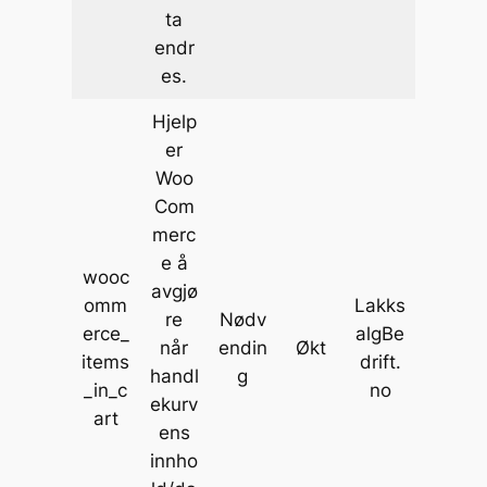
ta
endr
es.
Hjelp
er
Woo
Com
merc
e å
wooc
avgjø
omm
Lakks
re
Nødv
erce_
algBe
når
endin
Økt
items
drift.
handl
g
_in_c
no
ekurv
art
ens
innho