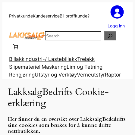
Hopp
til
Privatkunde
Kundeservice
Bli proffkunde?
innhold
Logg inn
Search
Billakk
Industri-/ Lastebillakk
Trelakk
Slipemateriell
Maskering
Lim og Tetning
Rengjøring
Utstyr og Verktøy
Verneutstyr
Raptor
LakksalgBedrifts Cookie-
erklæring
Her finner du en oversikt over LakksalgBededrifts
sine cookies som brukes for å kunne drifte
nettbutikken.