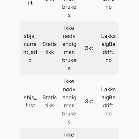
nt
bruke
no
s
Ikke
sbjs_
nødv
Lakks
curre
Statis
endig
algBe
Økt
nt_ad
tikk
men
drift.
d
bruke
no
s
Ikke
nødv
Lakks
sbjs_
Statis
endig
algBe
Økt
first
tikk
men
drift.
bruke
no
s
Ikke