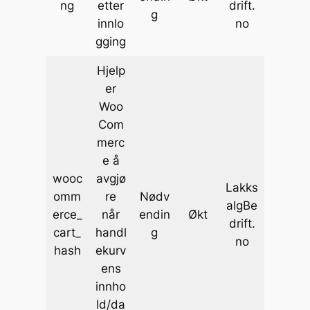
ng
etter
drift.
g
innlo
no
gging
Hjelp
er
Woo
Com
merc
e å
wooc
avgjø
Lakks
omm
re
Nødv
algBe
erce_
når
endin
Økt
drift.
cart_
handl
g
no
hash
ekurv
ens
innho
ld/da