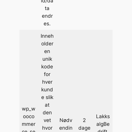
ld/da
ta
endr
es.
Inneh
older
en
unik
kode
for
hver
kund
e slik
at
wp_w
den
ooco
Lakks
vet
Nødv
2
mmer
algBe
hvor
endin
dage
ce_se
drift.