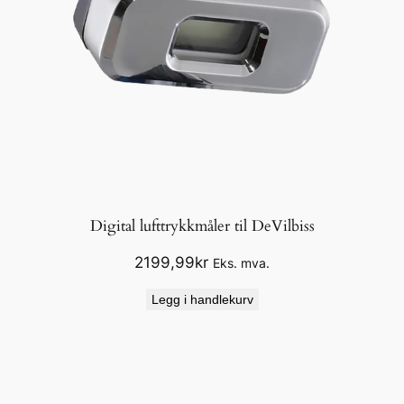
i
n
g
–
2
:
1
/
1
Digital lufttrykkmåler til DeVilbiss
:
0
2199,99
kr
Eks. mva.
,
Legg i handlekurv
7
5
–
2
0