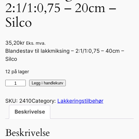
2:1/1:0,75 – 20cm –
Silco
35,20
kr
Eks. mva.
Blandestav til lakkmiksing – 2:1/1:0,75 – 40cm –
Silco
12 på lager
B
Legg i handlekurv
l
a
SKU:
2410
Category:
Lakkeringstilbehør
n
Beskrivelse
d
e
Beskrivelse
s