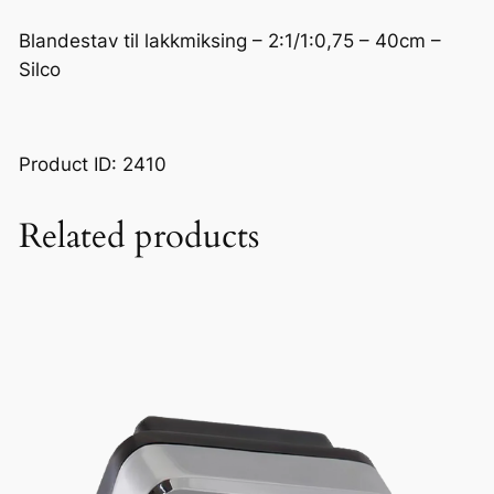
t
a
Blandestav til lakkmiksing – 2:1/1:0,75 – 40cm –
v
Silco
m
i
n
Product ID: 2410
i
t
Related products
i
l
l
a
k
k
m
i
k
s