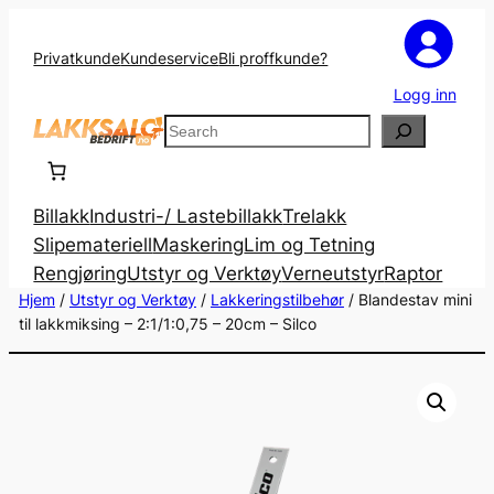
Privatkunde
Kundeservice
Bli proffkunde?
Logg inn
Search
Billakk
Industri-/ Lastebillakk
Trelakk
Slipemateriell
Maskering
Lim og Tetning
Rengjøring
Utstyr og Verktøy
Verneutstyr
Raptor
Hjem
/
Utstyr og Verktøy
/
Lakkeringstilbehør
/ Blandestav mini
til lakkmiksing – 2:1/1:0,75 – 20cm – Silco