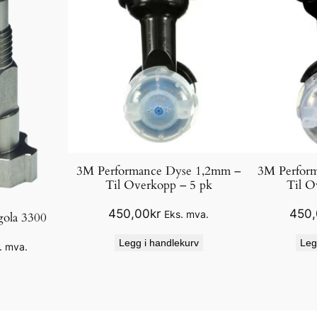
3M Performance Dyse 1,2mm –
3M Perfor
Til Overkopp – 5 pk
Til O
450,00
kr
450
Eks. mva.
agola 3300
Legg i handlekurv
Leg
. mva.