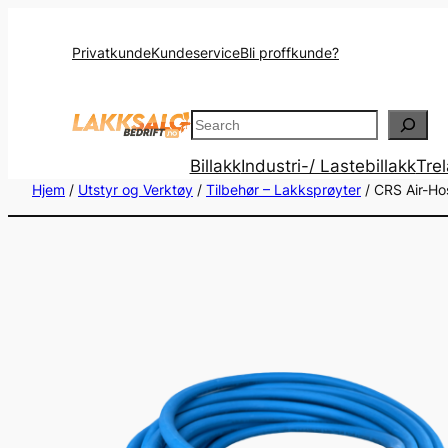
Privatkunde
Kundeservice
Bli proffkunde?
Search
Billakk
Industri-/ Lastebillakk
Tre
Hjem
/
Utstyr og Verktøy
/
Tilbehør – Lakksprøyter
/ CRS Air-Ho