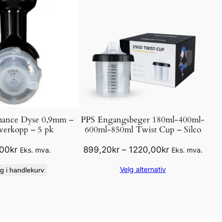
mance Dyse 0,9mm –
PPS Engangsbeger 180ml-400ml-
verkopp – 5 pk
600ml-850ml Twist Cup – Silco
Prisområde:
,00
kr
899,20
kr
–
1220,00
kr
Eks. mva.
Eks. mva.
899,20kr
Velg alternativ
g i handlekurv
til
1220,00kr