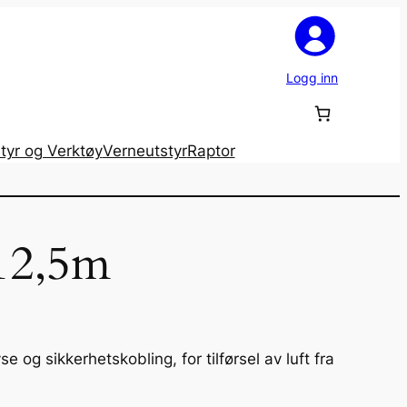
Logg inn
tyr og Verktøy
Verneutstyr
Raptor
12,5m
 og sikkerhetskobling, for tilførsel av luft fra