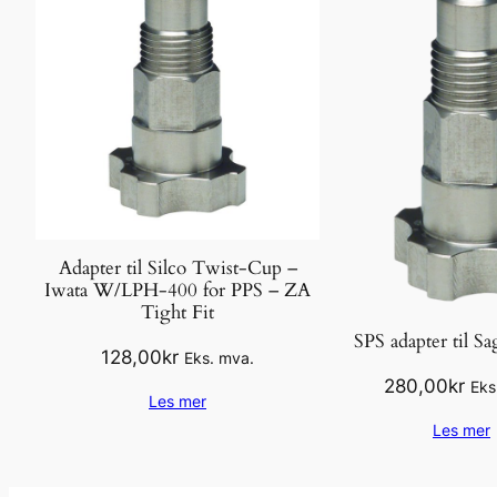
Adapter til Silco Twist-Cup –
Iwata W/LPH-400 for PPS – ZA
Tight Fit
SPS adapter til S
128,00
kr
Eks. mva.
280,00
kr
Eks
Les mer
Les mer