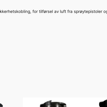
a
n
erhetskobling, for tilførsel av luft fra sprøytepistoler o
t
a
l
l