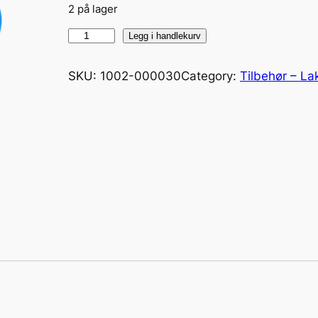
2 på lager
C
Legg i handlekurv
R
S
SKU:
1002-000030
Category:
Tilbehør – La
A
i
r
-
H
o
s
e
1
2
,
5
m