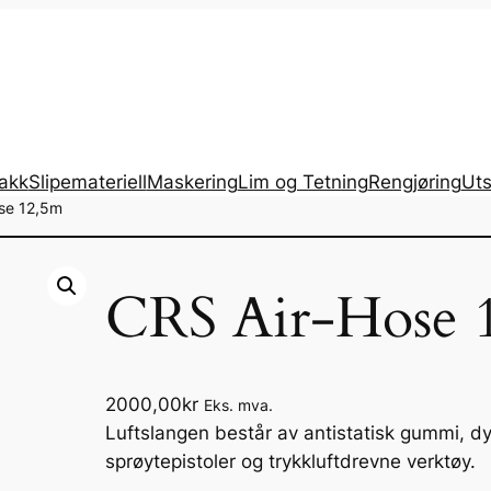
lakk
Slipemateriell
Maskering
Lim og Tetning
Rengjøring
Uts
se 12,5m
CRS Air-Hose 
2000,00
kr
Eks. mva.
Luftslangen består av antistatisk gummi, dyse
sprøytepistoler og trykkluftdrevne verktøy.