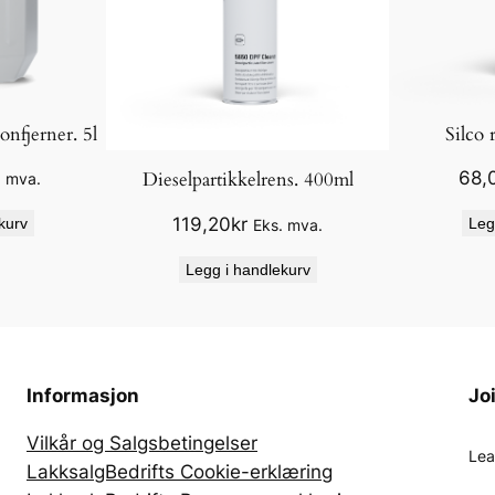
onfjerner. 5l
Silco 
Dieselpartikkelrens. 400ml
68,
. mva.
119,20
kr
kurv
Leg
Eks. mva.
Legg i handlekurv
Informasjon
Jo
Vilkår og Salgsbetingelser
Lea
LakksalgBedrifts Cookie-erklæring