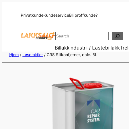
Privatkunde
Kundeservice
Bli proffkunde?
Search
Billakk
Industri-/ Lastebillakk
Tre
Hjem
/
Løsemidler
/ CRS Silikonfjerner, eple. 5L