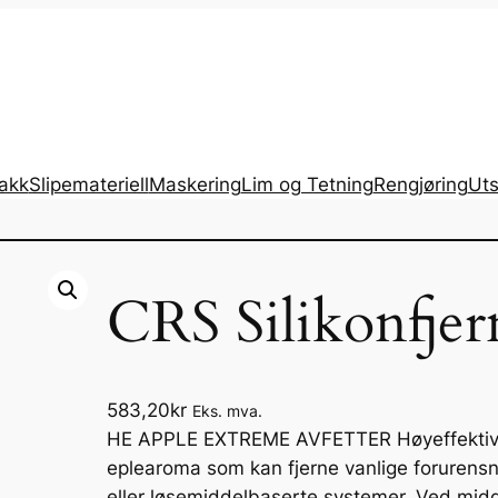
lakk
Slipemateriell
Maskering
Lim og Tetning
Rengjøring
Uts
CRS Silikonfjern
583,20
kr
Eks. mva.
HE APPLE EXTREME AVFETTER Høyeffektiv H
eplearoma som kan fjerne vanlige forurensni
eller løsemiddelbaserte systemer. Ved midd