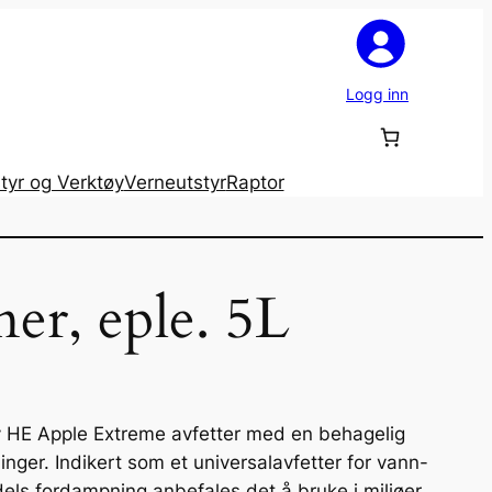
Logg inn
tyr og Verktøy
Verneutstyr
Raptor
er, eple. 5L
E Apple Extreme avfetter med en behagelig
nger. Indikert som et universalavfetter for vann-
els fordampning anbefales det å bruke i miljøer