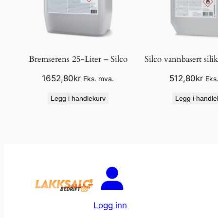
Bremserens 25-Liter – Silco
Silco vannbasert silik
1652,80
kr
512,80
kr
Eks. mva.
Eks
Legg i handlekurv
Legg i handle
Logg inn