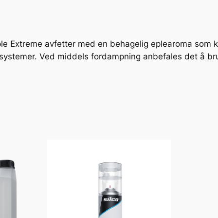
n
e
r
xtreme avfetter med en behagelig eplearoma som kan f
,
e systemer. Ved middels fordampning anbefales det å bru
e
p
l
e
.
5
L
a
n
t
a
l
l