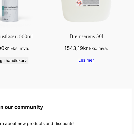
rustløser. 500ml
Bremserens 30l
00
kr
1543,19
kr
Eks. mva.
Eks. mva.
Les mer
g i handlekurv
in our community
rn about new products and discounts!