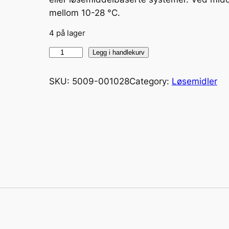
mellom 10-28 °C.
4 på lager
C
Legg i handlekurv
R
S
SKU:
5009-001028
Category:
Løsemidler
S
i
l
i
k
o
n
f
j
e
r