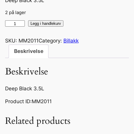
Deep Black 3.5L
2 på lager
D
Legg i handlekurv
e
e
SKU:
MM2011
Category:
Billakk
p
Beskrivelse
B
l
Beskrivelse
a
c
k
Deep Black 3.5L
3
Product ID:MM2011
.
5
L
Related products
a
n