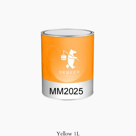
t
a
l
l
Yellow 1L