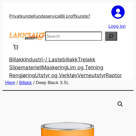
Privatkunde
Kundeservice
Bli proffkunde?
Logg inn
Search
Billakk
Industri-/ Lastebillakk
Trelakk
Slipemateriell
Maskering
Lim og Tetning
Rengjøring
Utstyr og Verktøy
Verneutstyr
Raptor
Hjem
/
Billakk
/ Deep Black 3.5L