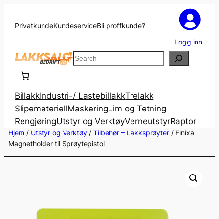
Privatkunde
Kundeservice
Bli proffkunde?
Logg inn
Search
Billakk
Industri-/ Lastebillakk
Trelakk
Slipemateriell
Maskering
Lim og Tetning
Rengjøring
Utstyr og Verktøy
Verneutstyr
Raptor
Hjem
/
Utstyr og Verktøy
/
Tilbehør – Lakksprøyter
/ Finixa
Magnetholder til Sprøytepistol