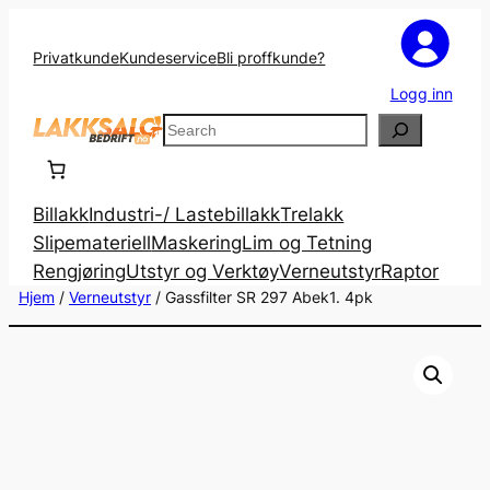
Privatkunde
Kundeservice
Bli proffkunde?
Logg inn
Search
Billakk
Industri-/ Lastebillakk
Trelakk
Slipemateriell
Maskering
Lim og Tetning
Rengjøring
Utstyr og Verktøy
Verneutstyr
Raptor
Hjem
/
Verneutstyr
/ Gassfilter SR 297 Abek1. 4pk