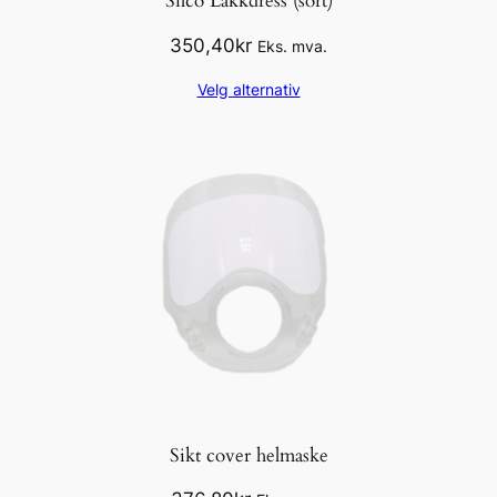
Silco Lakkdress (sort)
350,40
kr
Eks. mva.
Velg alternativ
Sikt cover helmaske