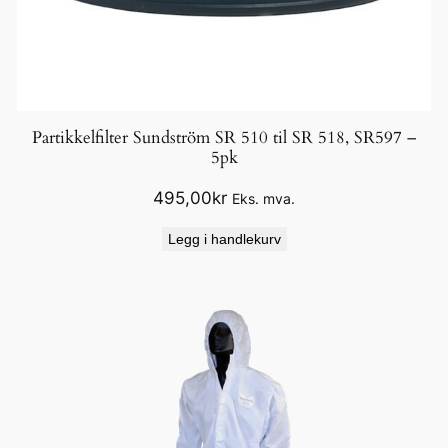
Partikkelfilter Sundström SR 510 til SR 518, SR597 –
5pk
495,00
kr
Eks. mva.
Legg i handlekurv