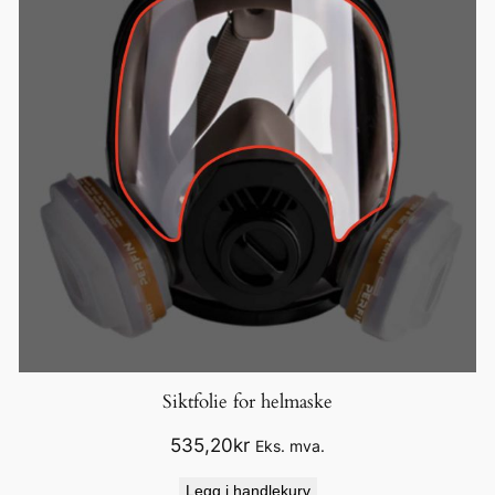
Siktfolie for helmaske
535,20
kr
Eks. mva.
Legg i handlekurv