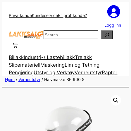
Privatkunde
Kundeservice
Bli proffkunde?
Logg inn
Search
Billakk
Industri-/ Lastebillakk
Trelakk
Slipemateriell
Maskering
Lim og Tetning
Rengjøring
Utstyr og Verktøy
Verneutstyr
Raptor
Hjem
/
Verneutstyr
/ Halvmaske SR 900 S