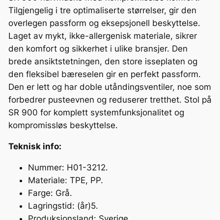
Tilgjengelig i tre optimaliserte størrelser, gir den
0
overlegen passform og eksepsjonell beskyttelse.
S
Laget av mykt, ikke-allergenisk materiale, sikrer
a
den komfort og sikkerhet i ulike bransjer. Den
n
brede ansiktstetningen, den store isseplaten og
t
den fleksibel bæreselen gir en perfekt passform.
a
Den er lett og har doble utåndingsventiler, noe som
l
forbedrer pusteevnen og reduserer tretthet. Stol på
l
SR 900 for komplett systemfunksjonalitet og
kompromissløs beskyttelse.
Teknisk info:
Nummer: H01-3212.
Materiale: TPE, PP.
Farge: Grå.
Lagringstid: (år)5.
Produksjonsland: Sverige.