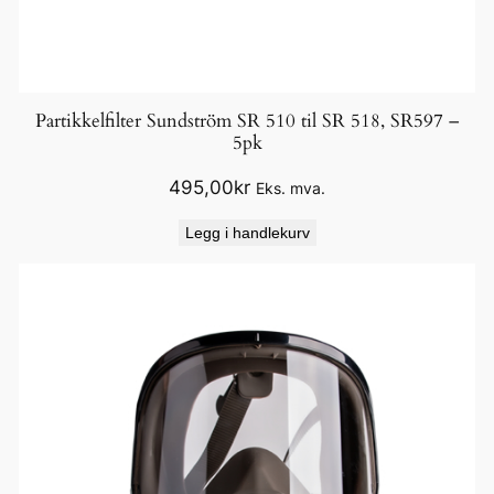
Partikkelfilter Sundström SR 510 til SR 518, SR597 –
5pk
495,00
kr
Eks. mva.
Legg i handlekurv