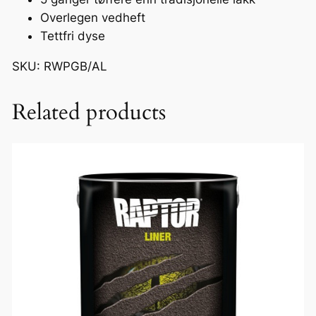
a
Overlegen vedheft
n
Tettfri dyse
t
a
SKU: RWPGB/AL
l
l
Related products