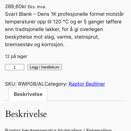
289,60
kr
Eks. mva.
Svart Blank – Dens 1K profesjonelle formel motstår
temperaturer opp til 120 °C og er 5 ganger tøffere
enn tradisjonelle lakker, for å gi overlegen
beskyttelse mot slag, varme, steinsprut,
bremsestøv og korrosjon.
12 på lager
R
Legg i handlekurv
A
P
SKU:
RWPGB/AL
Category:
Raptor Bedliner
T
Beskrivelse
O
R
Beskrivelse
W
h
e
Raptor høytemperatur hjulmaling / Felgmaling