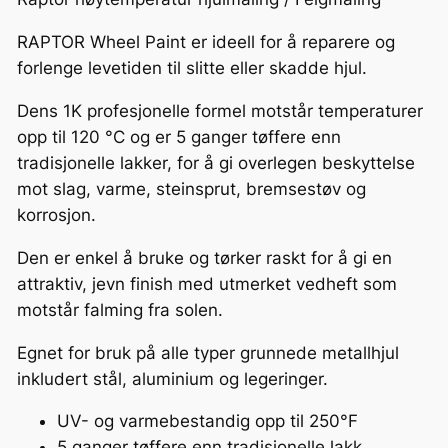
e
RAPTOR Wheel Paint er ideell for å reparere og
l
forlenge levetiden til slitte eller skadde hjul.
P
a
Dens 1K profesjonelle formel motstår temperaturer
i
opp til 120 °C og er 5 ganger tøffere enn
n
tradisjonelle lakker, for å gi overlegen beskyttelse
t
mot slag, varme, steinsprut, bremsestøv og
G
korrosjon.
l
o
Den er enkel å bruke og tørker raskt for å gi en
s
attraktiv, jevn finish med utmerket vedheft som
s
motstår falming fra solen.
B
Egnet for bruk på alle typer grunnede metallhjul
l
inkludert stål, aluminium og legeringer.
a
c
UV- og varmebestandig opp til 250°F
k
5 ganger tøffere enn tradisjonelle lakk