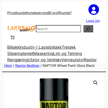
Privatkunde
Kundeservice
Bli proffkunde?
Logg inn
Search
Billakk
Industri-/ Lastebillakk
Trelakk
Slipemateriell
Maskering
Lim og Tetning
Rengjøring
Utstyr og Verktøy
Verneutstyr
Raptor
Hjem
/
Raptor Bedliner
/ RAPTOR Wheel Paint Gloss Black