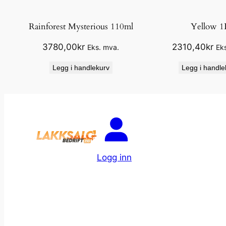
Rainforest Mysterious 110ml
Yellow 1
3780,00
kr
2310,40
kr
Eks. mva.
Ek
Legg i handlekurv
Legg i handle
Logg inn