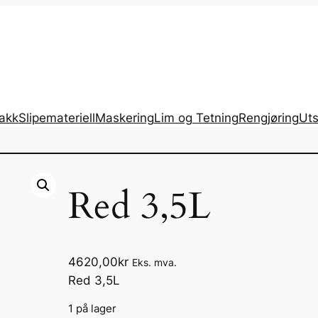
lakk
Slipemateriell
Maskering
Lim og Tetning
Rengjøring
Uts
Red 3,5L
4620,00
kr
Eks. mva.
Red 3,5L
1 på lager