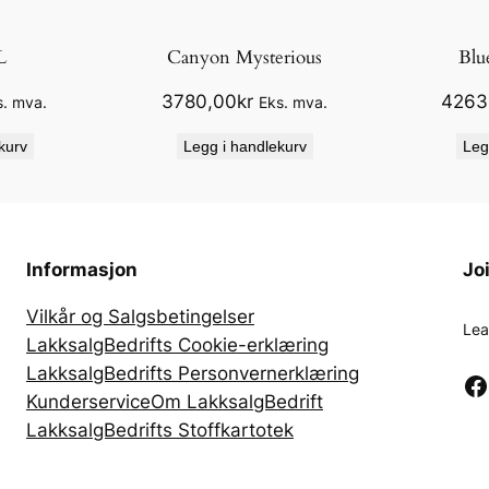
L
Canyon Mysterious
Blu
3780,00
kr
4263
s. mva.
Eks. mva.
kurv
Legg i handlekurv
Leg
Informasjon
Jo
Vilkår og Salgsbetingelser
Lea
LakksalgBedrifts Cookie-erklæring
LakksalgBedrifts Personvernerklæring
Facebook
Kunderservice
Om LakksalgBedrift
LakksalgBedrifts Stoffkartotek