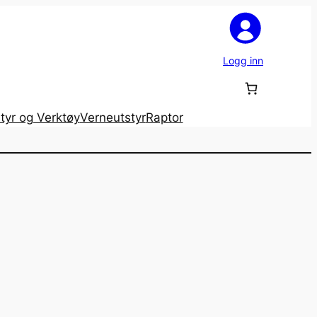
Logg inn
tyr og Verktøy
Verneutstyr
Raptor