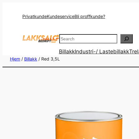
Privatkunde
Kundeservice
Bli proffkunde?
Search
Billakk
Industri-/ Lastebillakk
Tre
Hjem
/
Billakk
/ Red 3,5L