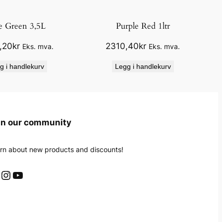
e Green 3,5L
Purple Red 1ltr
,20
kr
2310,40
kr
Eks. mva.
Eks. mva.
g i handlekurv
Legg i handlekurv
in our community
rn about new products and discounts!
Instagram
YouTube