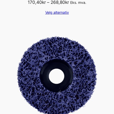
Prisområde:
170,40
kr
–
268,80
kr
Eks. mva.
170,40kr
Velg alternativ
til
268,80kr