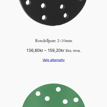
Rondellpute 2-10mm
Prisområde:
136,80
kr
–
159,20
kr
Eks. mva.
136,80kr
Velg alternativ
til
159,20kr