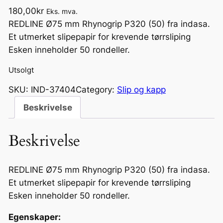
180,00
kr
Eks. mva.
REDLINE Ø75 mm Rhynogrip P320 (50) fra indasa.
Et utmerket slipepapir for krevende tørrsliping
Esken inneholder 50 rondeller.
Utsolgt
SKU:
IND-37404
Category:
Slip og kapp
Beskrivelse
Beskrivelse
REDLINE Ø75 mm Rhynogrip P320 (50) fra indasa.
Et utmerket slipepapir for krevende tørrsliping
Esken inneholder 50 rondeller.
Egenskaper: