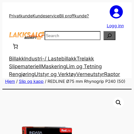
Privatkunde
Kundeservice
Bli proffkunde?
Logg inn
Search
Billakk
Industri-/ Lastebillakk
Trelakk
Slipemateriell
Maskering
Lim og Tetning
Rengjøring
Utstyr og Verktøy
Verneutstyr
Raptor
Hjem
/
Slip og kapp
/ REDLINE Ø75 mm Rhynogrip P240 (50)