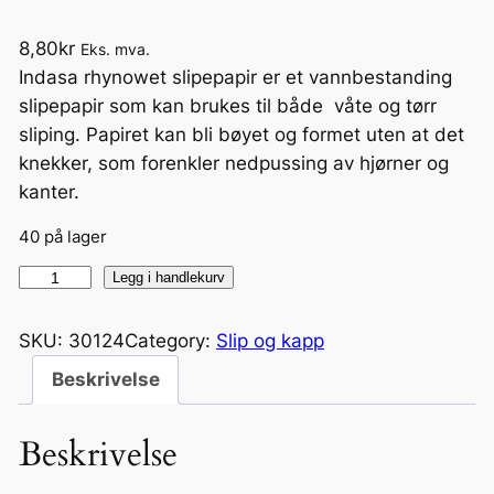
8,80
kr
Eks. mva.
Indasa rhynowet slipepapir er et vannbestanding
slipepapir som kan brukes til både våte og tørr
sliping. Papiret kan bli bøyet og formet uten at det
knekker, som forenkler nedpussing av hjørner og
kanter.
40 på lager
R
Legg i handlekurv
e
d
SKU:
30124
Category:
Slip og kapp
l
Beskrivelse
i
n
Beskrivelse
e
V