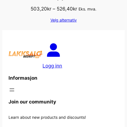
Prisområde:
503,20
kr
–
526,40
kr
Eks. mva.
503,20kr
Velg alternativ
til
526,40kr
Logg inn
Informasjon
Join our community
Learn about new products and discounts!