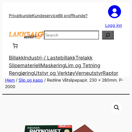
Privatkunde
Kundeservice
Bli proffkunde?
Logg inn
Search
Billakk
Industri-/ Lastebillakk
Trelakk
Slipemateriell
Maskering
Lim og Tetning
Rengjøring
Utstyr og Verktøy
Verneutstyr
Raptor
Hjem
/
Slip og kapp
/ Redline Våtslipepapir. 230 x 280mm. P-
2000