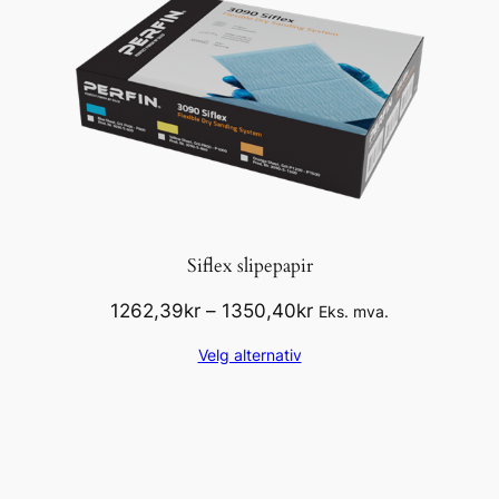
Siflex slipepapir
Prisområde:
1262,39
kr
–
1350,40
kr
Eks. mva.
1262,39kr
Velg alternativ
til
1350,40kr