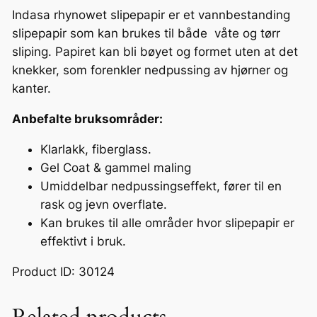
å
Indasa rhynowet slipepapir er et vannbestanding
t
slipepapir som kan brukes til både våte og tørr
s
sliping. Papiret kan bli bøyet og formet uten at det
l
knekker, som forenkler nedpussing av hjørner og
i
kanter.
p
Anbefalte bruksområder:
e
p
Klarlakk, fiberglass.
a
Gel Coat & gammel maling
p
Umiddelbar nedpussingseffekt, fører til en
i
rask og jevn overflate.
r
Kan brukes til alle områder hvor slipepapir er
.
effektivt i bruk.
2
3
Product ID: 30124
0
x