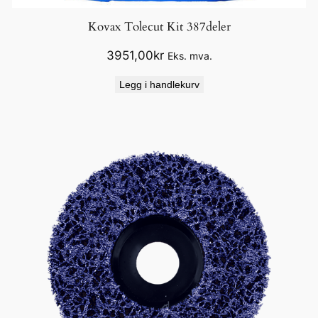
l
Kovax Tolecut Kit 387deler
3951,00
kr
Eks. mva.
Legg i handlekurv