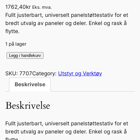
1762,40
kr
Eks. mva.
Fullt justerbart, universelt panelstøttestativ for et
bredt utvalg av paneler og deler. Enkel og rask å
flytte.
1 på lager
R
Legg i handlekurv
o
t
SKU:
7707
Category:
Utstyr og Verktøy
o
Beskrivelse
s
t
Beskrivelse
a
n
d
Fullt justerbart, universelt panelstøttestativ for et
.
bredt utvalg av paneler og deler. Enkel og rask å
R
flytte.