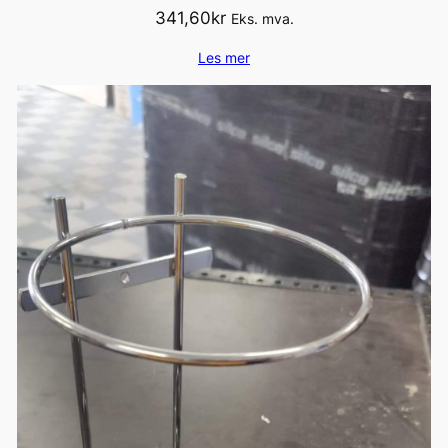
341,60
kr
Eks. mva.
Les mer