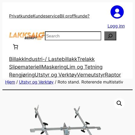
Privatkunde
Kundeservice
Bli proffkunde?
Logg inn
Search
Billakk
Industri-/ Lastebillakk
Trelakk
Slipemateriell
Maskering
Lim og Tetning
Rengjøring
Utstyr og Verktøy
Verneutstyr
Raptor
Hjem
/
Utstyr og Verktøy
/ Roto stand. Roterende multistativ