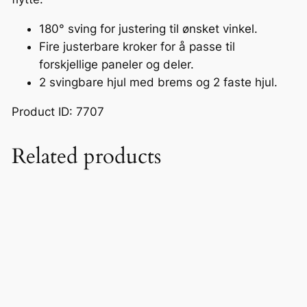
o
180° sving for justering til ønsket vinkel.
t
Fire justerbare kroker for å passe til
e
forskjellige paneler og deler.
r
2 svingbare hjul med brems og 2 faste hjul.
e
n
Product ID: 7707
d
e
Related products
m
u
l
t
i
s
t
a
t