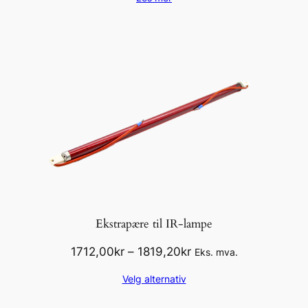
Ekstrapære til IR-lampe
Prisområde:
1712,00
kr
–
1819,20
kr
Eks. mva.
1712,00kr
Velg alternativ
til
1819,20kr