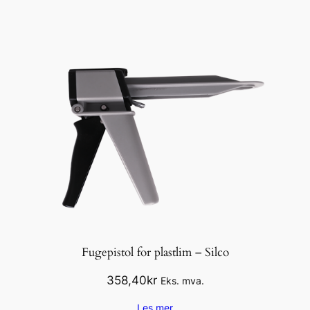
Fugepistol for plastlim – Silco
358,40
kr
Eks. mva.
Les mer