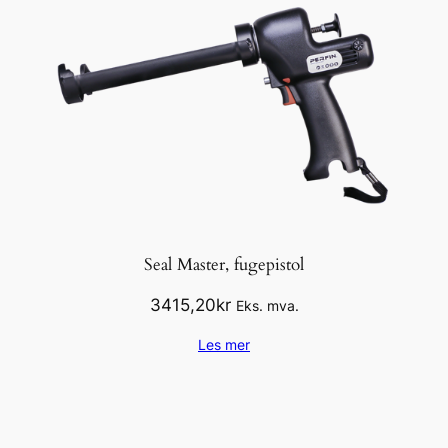
i
v
a
n
t
a
l
l
Seal Master, fugepistol
3415,20
kr
Eks. mva.
Les mer