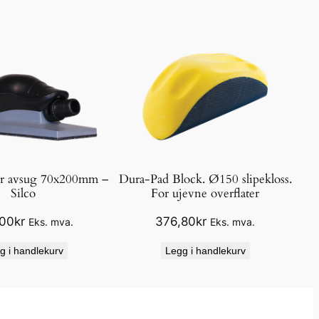
for avsug 70x200mm –
Dura-Pad Block. Ø150 slipekloss.
Silco
For ujevne overflater
,00
kr
376,80
kr
Eks. mva.
Eks. mva.
g i handlekurv
Legg i handlekurv