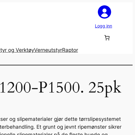
Logg inn
tyr og Verktøy
Verneutstyr
Raptor
 P1200-P1500. 25pk
ikser og slipematerialer gjør dette tørrslipesystemet
tterbehandling. Et grunt og jevnt ripemønster sikrer
jonelle slipematerialer på de fleste buede og