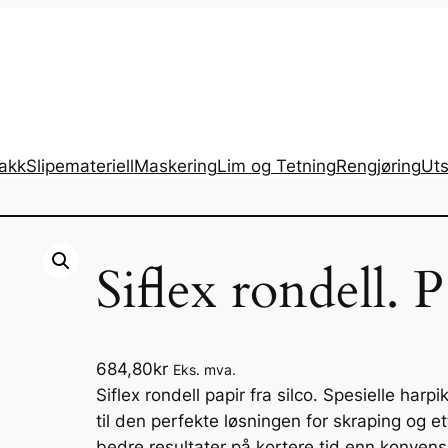
lakk
Slipemateriell
Maskering
Lim og Tetning
Rengjøring
Uts
Siflex rondell.
684,80
kr
Eks. mva.
Siflex rondell papir fra silco. Spesielle harp
til den perfekte løsningen for skraping og e
bedre resultater på kortere tid enn konvens