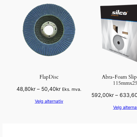
FlapDisc
Abra-Foam Sli
115mmx2
Prisområde:
48,80
kr
–
50,40
kr
Eks. mva.
592,00
kr
–
633,6
48,80kr
Velg alternativ
til
Velg alterna
50,40kr