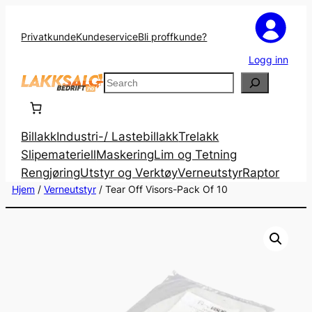
Privatkunde
Kundeservice
Bli proffkunde?
Logg inn
Search
Billakk
Industri-/ Lastebillakk
Trelakk
Slipemateriell
Maskering
Lim og Tetning
Rengjøring
Utstyr og Verktøy
Verneutstyr
Raptor
Hjem
/
Verneutstyr
/ Tear Off Visors-Pack Of 10