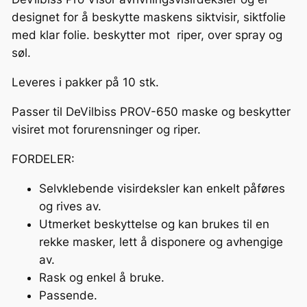
o
designet for å beskytte maskens siktvisir, siktfolie
r
med klar folie. beskytter mot riper, over spray og
s
søl.
-
Leveres i pakker på 10 stk.
P
a
Passer til DeVilbiss PROV-650 maske og beskytter
c
visiret mot forurensninger og riper.
k
O
FORDELER:
f
Selvklebende visirdeksler kan enkelt påføres
1
og rives av.
0
Utmerket beskyttelse og kan brukes til en
a
rekke masker, lett å disponere og avhengige
n
av.
t
Rask og enkel å bruke.
a
Passende.
l