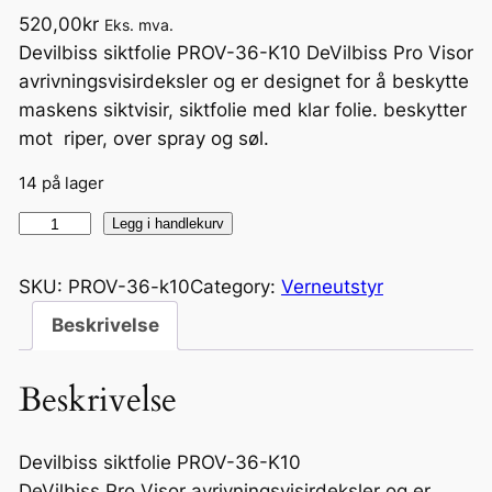
520,00
kr
Eks. mva.
Devilbiss siktfolie PROV-36-K10 DeVilbiss Pro Visor
avrivningsvisirdeksler og er designet for å beskytte
maskens siktvisir, siktfolie med klar folie. beskytter
mot riper, over spray og søl.
14 på lager
T
Legg i handlekurv
e
a
SKU:
PROV-36-k10
Category:
Verneutstyr
r
Beskrivelse
O
f
Beskrivelse
f
V
i
Devilbiss siktfolie PROV-36-K10
s
DeVilbiss Pro Visor avrivningsvisirdeksler og er