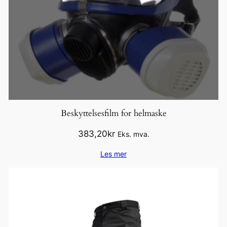
Beskyttelsesfilm for helmaske
383,20
kr
Eks. mva.
Les mer