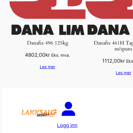
Danafix 496 125kg
Danafix 461H Ta
m/spuns
4802,00
kr
Eks. mva.
1112,00
kr
Eks
Les mer
Les mer
Logg inn