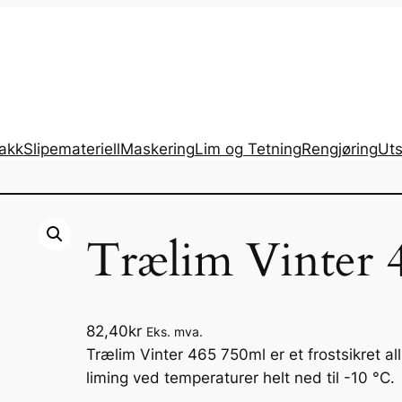
lakk
Slipemateriell
Maskering
Lim og Tetning
Rengjøring
Uts
Trælim Vinter 
82,40
kr
Eks. mva.
Trælim Vinter 465 750ml er et frostsikret al
liming ved temperaturer helt ned til -10 °C.