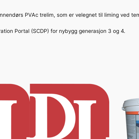
5
0
innendørs PVAc trelim, som er velegnet til liming ved tem
m
a
ration Portal (SCDP) for nybygg generasjon 3 og 4.
n
t
a
l
l