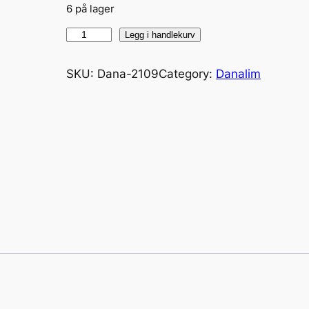
6 på lager
T
Legg i handlekurv
r
æ
SKU:
Dana-2109
Category:
Danalim
l
i
m
V
i
n
t
e
r
4
6
5
7