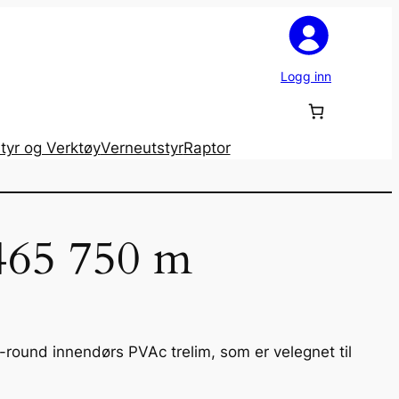
Logg inn
tyr og Verktøy
Verneutstyr
Raptor
465 750 m
l-round innendørs PVAc trelim, som er velegnet til