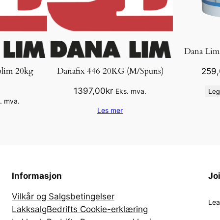
Dana Lim
plim 20kg
Danafix 446 20KG (M/Spuns)
259
1397,00
kr
Eks. mva.
Leg
. mva.
Les mer
Informasjon
Jo
Vilkår og Salgsbetingelser
Lea
LakksalgBedrifts Cookie-erklæring