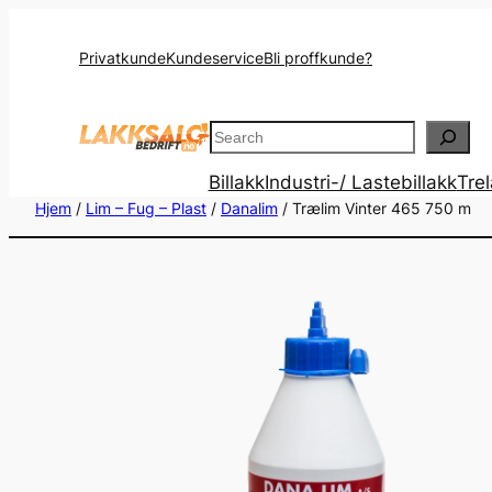
Privatkunde
Kundeservice
Bli proffkunde?
Search
Billakk
Industri-/ Lastebillakk
Tre
Hjem
/
Lim – Fug – Plast
/
Danalim
/ Trælim Vinter 465 750 m