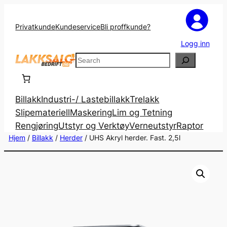
Privatkunde
Kundeservice
Bli proffkunde?
Logg inn
Search
Billakk
Industri-/ Lastebillakk
Trelakk
Slipemateriell
Maskering
Lim og Tetning
Rengjøring
Utstyr og Verktøy
Verneutstyr
Raptor
Hjem
/
Billakk
/
Herder
/ UHS Akryl herder. Fast. 2,5l