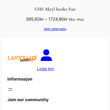
UHS Akryl herder Fast
Prisområde:
385,60
kr
–
1724,80
kr
Eks. mva.
385,60kr
Velg alternativ
til
1724,80kr
Logg inn
Informasjon
Join our community