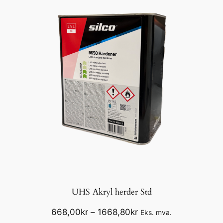
UHS Akryl herder Std
Prisområde:
668,00
kr
–
1668,80
kr
Eks. mva.