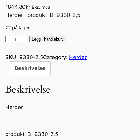
1844,80
kr
Eks. mva.
Herder produkt ID: 9330-2,5
22 på lager
U
Legg i handlekurv
H
S
SKU:
9330-2,5
Category:
Herder
A
Beskrivelse
k
r
Beskrivelse
y
l
h
Herder
e
r
d
produkt ID: 9330-2,5
e