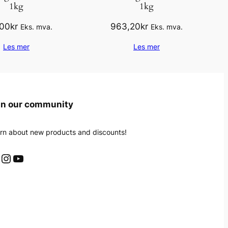
1kg
1kg
,00
kr
963,20
kr
Eks. mva.
Eks. mva.
Les mer
Les mer
in our community
rn about new products and discounts!
Instagram
YouTube