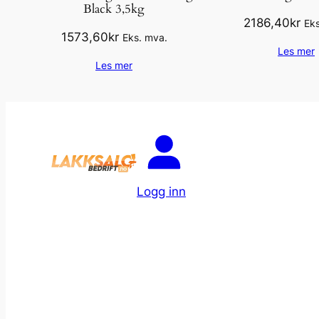
Black 3,5kg
2186,40
kr
Eks
1573,60
kr
Eks. mva.
Les mer
Les mer
Logg inn