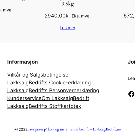
3,5kg
t
. mva.
a
2940,00
kr
672
Eks. mva.
l
Les mer
l
Informasjon
Jo
Vilkår og Salgsbetingelser
Lea
LakksalgBedrifts Cookie-erklæring
LakksalgBedrifts Personvernerklæring
Facebook
Kunderservice
Om LakksalgBedrift
LakksalgBedrifts Stoffkartotek
Lave priser på lakk og utstyr til din bedrift – LakksalgBedrift.no
@ 2022