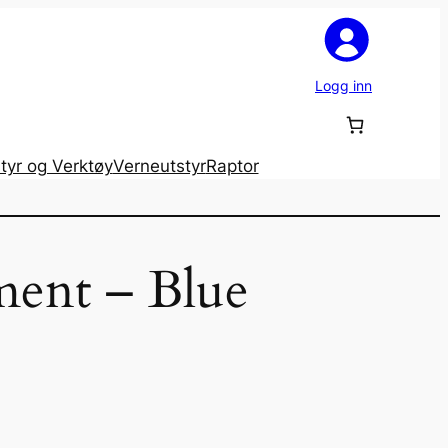
Logg inn
tyr og Verktøy
Verneutstyr
Raptor
ent – Blue