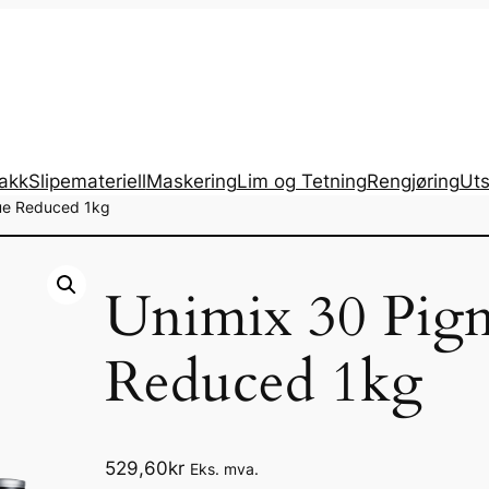
lakk
Slipemateriell
Maskering
Lim og Tetning
Rengjøring
Uts
lue Reduced 1kg
Unimix 30 Pigm
Reduced 1kg
529,60
kr
Eks. mva.