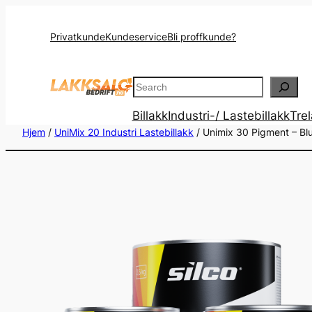
Privatkunde
Kundeservice
Bli proffkunde?
Search
Billakk
Industri-/ Lastebillakk
Tre
Hjem
/
UniMix 20 Industri Lastebillakk
/ Unimix 30 Pigment – B