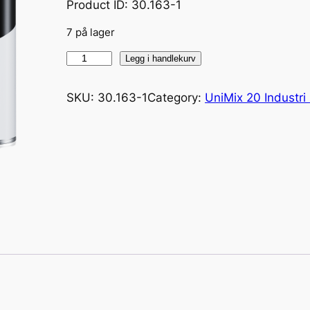
Product ID: 30.163-1
7 på lager
U
Legg i handlekurv
n
i
SKU:
30.163-1
Category:
UniMix 20 Industri 
m
i
x
3
0
P
i
g
m
e
n