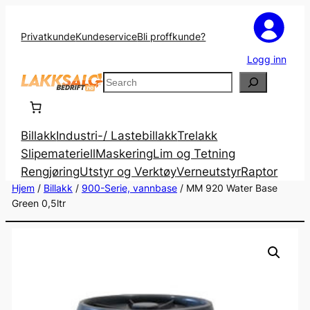
Privatkunde
Kundeservice
Bli proffkunde?
Logg inn
Search
Billakk
Industri-/ Lastebillakk
Trelakk
Slipemateriell
Maskering
Lim og Tetning
Rengjøring
Utstyr og Verktøy
Verneutstyr
Raptor
Hjem
/
Billakk
/
900-Serie, vannbase
/ MM 920 Water Base
Green 0,5ltr