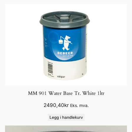
s
e
G
r
e
e
n
0
,
5
l
t
r
MM 901 Water Base Tr. White 1ltr
a
2490,40
kr
Eks. mva.
n
t
Legg i handlekurv
a
l