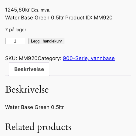
1245,60
kr
Eks. mva.
Water Base Green 0,5ltr Product ID: MM920
7 på lager
M
Legg i handlekurv
M
9
SKU:
MM920
Category:
900-Serie, vannbase
2
Beskrivelse
0
W
Beskrivelse
a
t
e
Water Base Green 0,5ltr
r
B
Related products
a