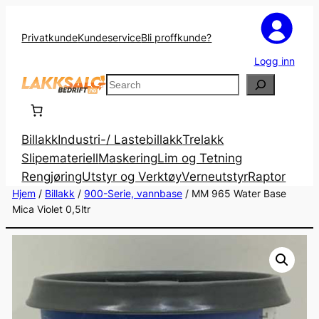
Privatkunde
Kundeservice
Bli proffkunde?
Logg inn
Search
Billakk
Industri-/ Lastebillakk
Trelakk
Slipemateriell
Maskering
Lim og Tetning
Rengjøring
Utstyr og Verktøy
Verneutstyr
Raptor
Hjem
/
Billakk
/
900-Serie, vannbase
/ MM 965 Water Base
Mica Violet 0,5ltr