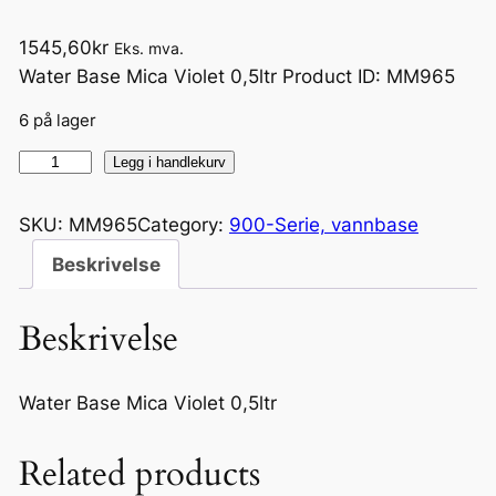
1545,60
kr
Eks. mva.
Water Base Mica Violet 0,5ltr Product ID: MM965
6 på lager
M
Legg i handlekurv
M
9
SKU:
MM965
Category:
900-Serie, vannbase
6
Beskrivelse
5
W
Beskrivelse
a
t
e
Water Base Mica Violet 0,5ltr
r
B
Related products
a