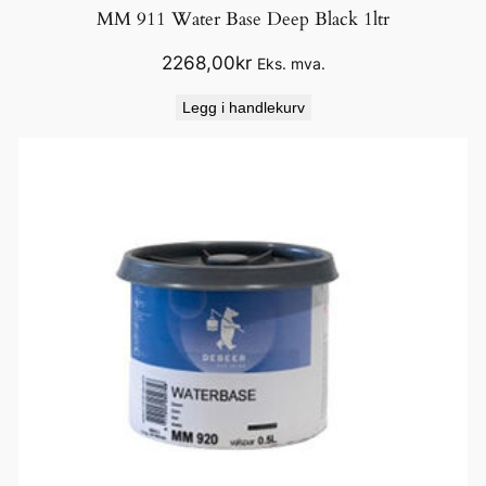
r
MM 911 Water Base Deep Black 1ltr
a
n
2268,00
kr
Eks. mva.
t
Legg i handlekurv
a
l
l