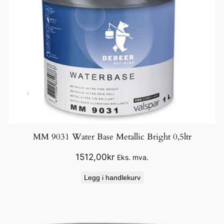
W
h
i
t
e
1
l
t
r
a
n
MM 9031 Water Base Metallic Bright 0,5ltr
t
1512,00
kr
Eks. mva.
a
l
Legg i handlekurv
l