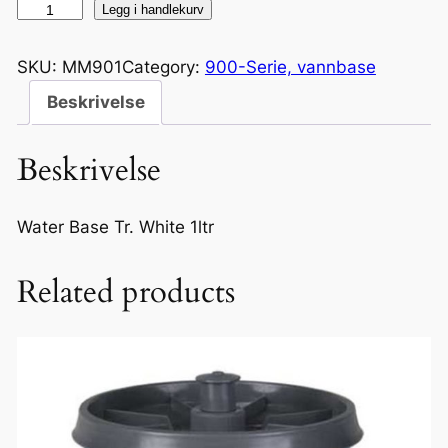
M
Legg i handlekurv
M
9
SKU:
MM901
Category:
900-Serie, vannbase
0
Beskrivelse
1
W
Beskrivelse
a
t
e
Water Base Tr. White 1ltr
r
B
Related products
a
s
e
T
r
.