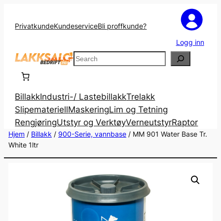
Privatkunde
Kundeservice
Bli proffkunde?
Logg inn
Search
Billakk
Industri-/ Lastebillakk
Trelakk
Slipemateriell
Maskering
Lim og Tetning
Rengjøring
Utstyr og Verktøy
Verneutstyr
Raptor
Hjem
/
Billakk
/
900-Serie, vannbase
/ MM 901 Water Base Tr.
White 1ltr