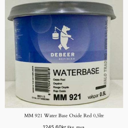
MM 921 Water Base Oxide Red 0,5ltr
1245,60
kr
Eks. mva.