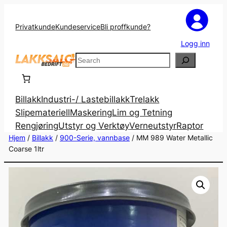
Privatkunde
Kundeservice
Bli proffkunde?
Logg inn
Search
Billakk
Industri-/ Lastebillakk
Trelakk
Slipemateriell
Maskering
Lim og Tetning
Rengjøring
Utstyr og Verktøy
Verneutstyr
Raptor
Hjem
/
Billakk
/
900-Serie, vannbase
/ MM 989 Water Metallic
Coarse 1ltr