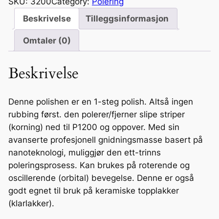
SKU:
3200
Category:
Polering
k
t
Beskrivelse
Tilleggsinformasjon
r
e
t
g
Omtaler (0)
i
M
l
o
Beskrivelse
2
x
9
i
5
-
Denne polishen er en 1-steg polish. Altså ingen
,
B
rubbing først. den polerer/fjerner slipe striper
2
l
(korning) ned til P1200 og oppover. Med sin
0
u
avanserte profesjonell gnidningsmasse basert på
k
e
nanoteknologi, muliggjør den ett-trinns
r
.
poleringsprosess. Kan brukes på roterende og
P
oscillerende (orbital) bevegelse. Denne er også
o
godt egnet til bruk på keramiske topplakker
l
(klarlakker).
i