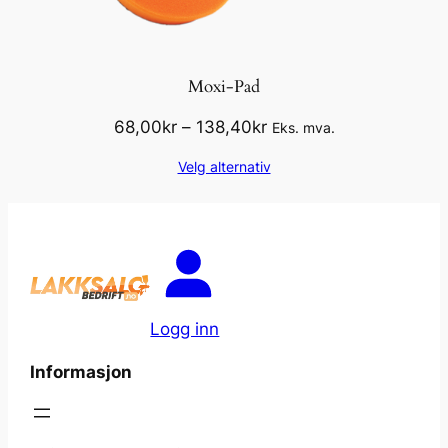
Moxi-Pad
Prisområde:
68,00
kr
–
138,40
kr
Eks. mva.
68,00kr
Velg alternativ
til
138,40kr
Logg inn
Informasjon