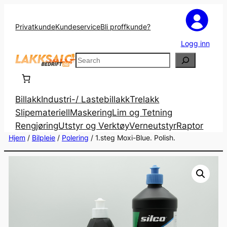
Privatkunde
Kundeservice
Bli proffkunde?
Logg inn
Search
Billakk
Industri-/ Lastebillakk
Trelakk
Slipemateriell
Maskering
Lim og Tetning
Rengjøring
Utstyr og Verktøy
Verneutstyr
Raptor
Hjem
/
Bilpleie
/
Polering
/ 1.steg Moxi-Blue. Polish.