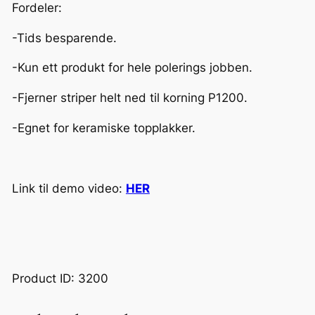
Fordeler:
s
h
-Tids besparende.
.
-Kun ett produkt for hele polerings jobben.
a
n
-Fjerner striper helt ned til korning P1200.
t
a
-Egnet for keramiske topplakker.
l
l
Link til demo video:
HER
Product ID: 3200