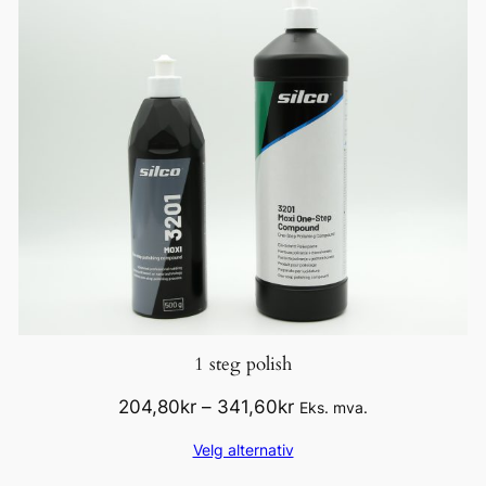
1 steg polish
Prisområde:
204,80
kr
–
341,60
kr
Eks. mva.
204,80kr
Velg alternativ
til