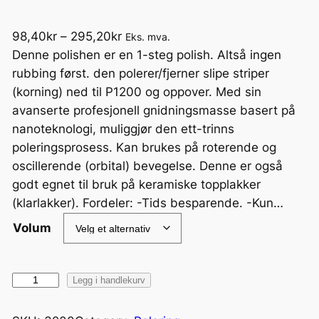
P
98,40
kr
–
295,20
kr
Eks. mva.
r
Denne polishen er en 1-steg polish. Altså ingen
i
rubbing først. den polerer/fjerner slipe striper
s
(korning) ned til P1200 og oppover. Med sin
o
avanserte profesjonell gnidningsmasse basert på
m
nanoteknologi, muliggjør den ett-trinns
r
poleringsprosess. Kan brukes på roterende og
å
oscillerende (orbital) bevegelse. Denne er også
d
godt egnet til bruk på keramiske topplakker
e
(klarlakker). Fordeler: -Tids besparende. -Kun…
:
Volum
9
8
,
1
Legg i handlekurv
4
.
0
s