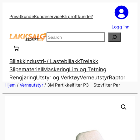
Privatkunde
Kundeservice
Bli proffkunde?
Logg inn
Search
Billakk
Industri-/ Lastebillakk
Trelakk
Slipemateriell
Maskering
Lim og Tetning
Rengjøring
Utstyr og Verktøy
Verneutstyr
Raptor
Hjem
/
Verneutstyr
/ 3M Partikkelfilter P3 – Støvfilter Par