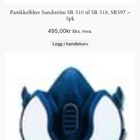
Partikkelfilter Sundström SR 510 til SR 518, SR597 –
5pk
495,00
kr
Eks. mva.
Legg i handlekurv