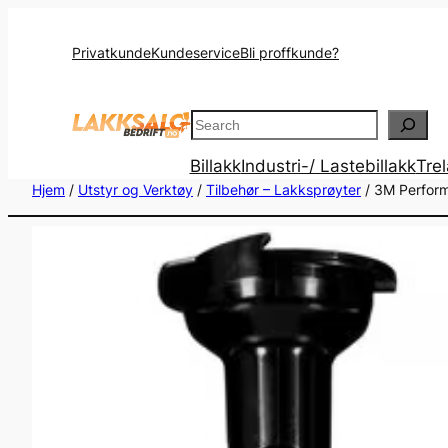
Privatkunde
Kundeservice
Bli proffkunde?
Search
Billakk
Industri-/ Lastebillakk
Tre
Hjem
/
Utstyr og Verktøy
/
Tilbehør – Lakksprøyter
/ 3M Perform