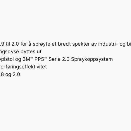
y
s
e
0
,
9
9 til 2.0 for å sprøyte et bredt spekter av industri- og b
m
ngsdyse byttes ut
m
pistol og 3M™ PPS™ Serie 2.0 Spraykoppsystem
–
erføringseffektivitet
T
1.8 og 2.0
i
l
O
v
e
r
k
o