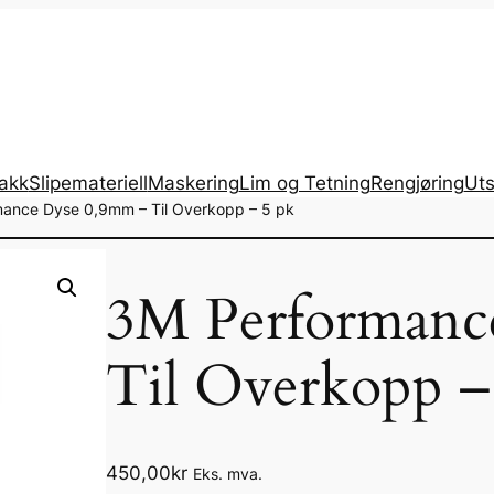
lakk
Slipemateriell
Maskering
Lim og Tetning
Rengjøring
Uts
ance Dyse 0,9mm – Til Overkopp – 5 pk
3M Performanc
Til Overkopp –
450,00
kr
Eks. mva.