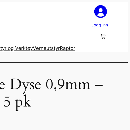
Logg inn
tyr og Verktøy
Verneutstyr
Raptor
e Dyse 0,9mm –
 5 pk