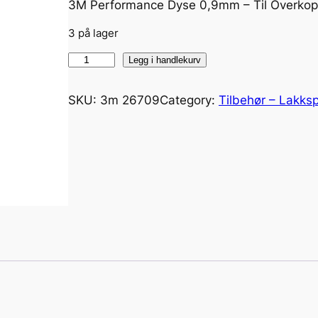
3M Performance Dyse 0,9mm – Til Overkop
3 på lager
3
Legg i handlekurv
M
P
SKU:
3m 26709
Category:
Tilbehør – Lakksp
e
r
f
o
r
m
a
n
c
e
D