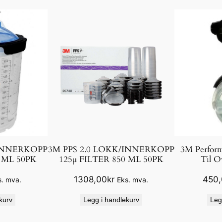
p
p
–
5
p
k
a
n
t
a
l
/INNERKOPP
3M PPS 2.0 LOKK/INNERKOPP
3M Perfor
l
0 ML 50PK
125µ FILTER 850 ML 50PK
Til O
1308,00
kr
450
s. mva.
Eks. mva.
kurv
Legg i handlekurv
Leg