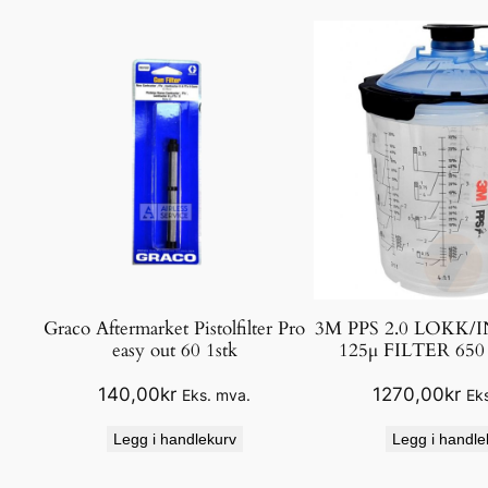
Graco Aftermarket Pistolfilter Pro
3M PPS 2.0 LOKK
easy out 60 1stk
125μ FILTER 65
140,00
kr
1270,00
kr
Eks. mva.
Ek
Legg i handlekurv
Legg i handle