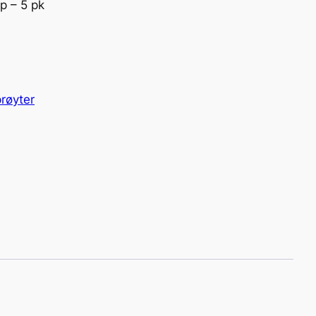
p – 5 pk
røyter