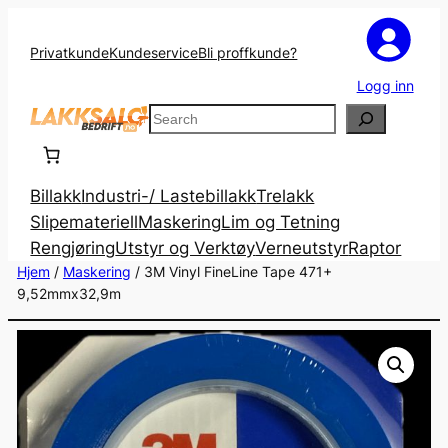
Privatkunde
Kundeservice
Bli proffkunde?
Logg inn
Search
Billakk
Industri-/ Lastebillakk
Trelakk
Slipemateriell
Maskering
Lim og Tetning
Rengjøring
Utstyr og Verktøy
Verneutstyr
Raptor
Hjem
/
Maskering
/ 3M Vinyl FineLine Tape 471+
9,52mmx32,9m