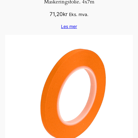
Maskeringsfolie. 4x7m
71,20
kr
Eks. mva.
Les mer