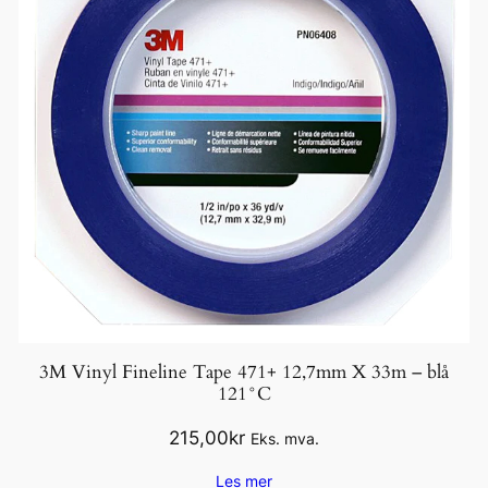
3M Vinyl Fineline Tape 471+ 12,7mm X 33m – blå
121°C
215,00
kr
Eks. mva.
Les mer