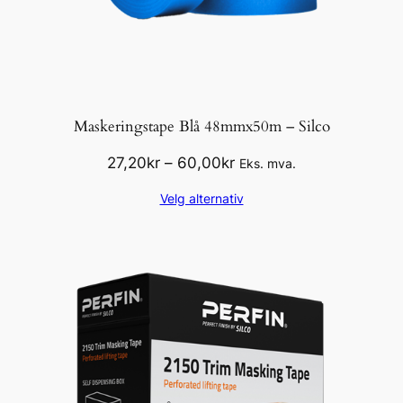
Maskeringstape Blå 48mmx50m – Silco
Prisområde:
27,20
kr
–
60,00
kr
Eks. mva.
27,20kr
Velg alternativ
til
60,00kr