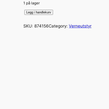
1 på lager
6
Legg i handlekurv
2
2
SKU:
874156
Category:
Verneutstyr
H
A
N
S
K
E
G
U
I
D
E
s
t