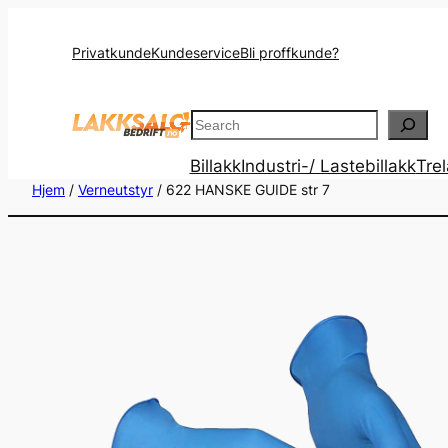
Privatkunde
Kundeservice
Bli proffkunde?
Search
Billakk
Industri-/ Lastebillakk
Tre
Hjem
/
Verneutstyr
/ 622 HANSKE GUIDE str 7