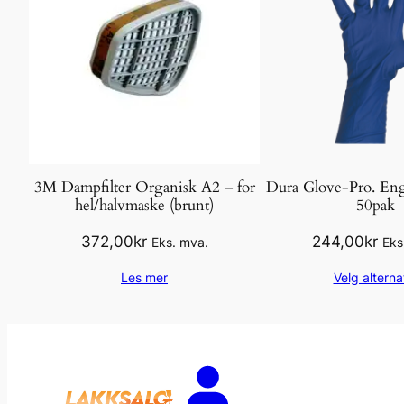
3M Dampfilter Organisk A2 – for
Dura Glove-Pro. En
hel/halvmaske (brunt)
50pak
372,00
kr
244,00
kr
Eks. mva.
Eks
Les mer
Velg alterna