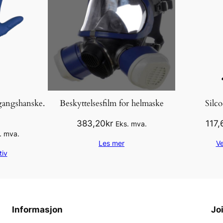
gangshanske.
Beskyttelsesfilm for helmaske
Silc
383,20
kr
117,
Eks. mva.
. mva.
Les mer
Ve
tiv
Informasjon
Jo