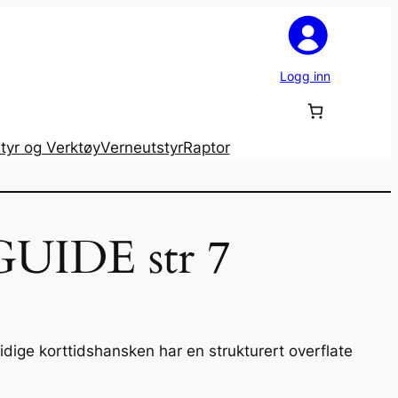
Logg inn
tyr og Verktøy
Verneutstyr
Raptor
UIDE str 7
dige korttidshansken har en strukturert overflate