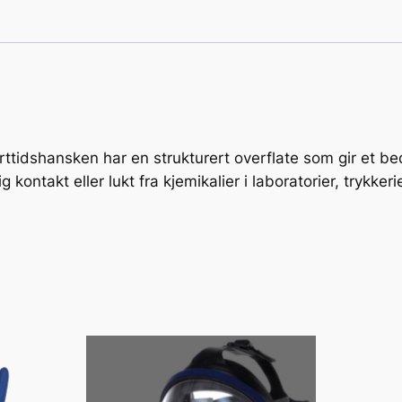
r
7
a
n
t
a
ttidshansken har en strukturert overflate som gir et be
l
 kontakt eller lukt fra kjemikalier i laboratorier, trykker
l