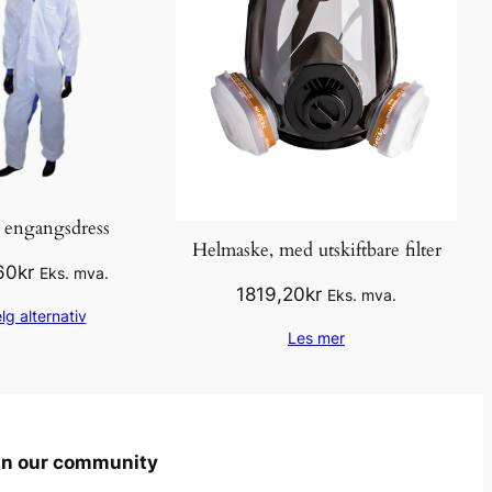
o engangsdress
Helmaske, med utskiftbare filter
60
kr
Eks. mva.
1819,20
kr
Eks. mva.
lg alternativ
Les mer
in our community