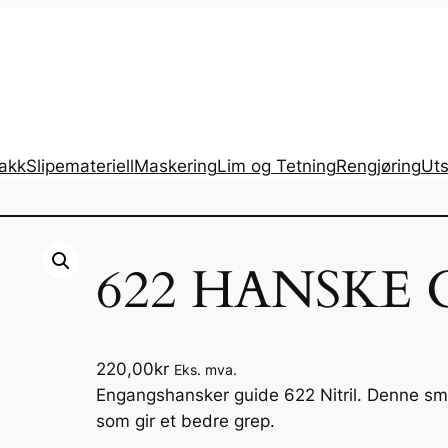
lakk
Slipemateriell
Maskering
Lim og Tetning
Rengjøring
Uts
622 HANSKE G
220,00
kr
Eks. mva.
Engangshansker guide 622 Nitril. Denne smi
som gir et bedre grep.