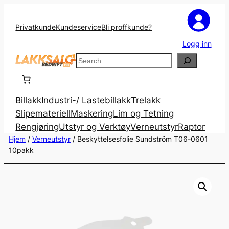
Privatkunde
Kundeservice
Bli proffkunde?
Logg inn
Search
Billakk
Industri-/ Lastebillakk
Trelakk
Slipemateriell
Maskering
Lim og Tetning
Rengjøring
Utstyr og Verktøy
Verneutstyr
Raptor
Hjem
/
Verneutstyr
/ Beskyttelsesfolie Sundström T06-0601
10pakk