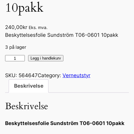
10pakk
240,00
kr
Eks. mva.
Beskyttelsesfolie Sundström T06-0601 10pakk
3 på lager
B
Legg i handlekurv
e
s
SKU:
564647
Category:
Verneutstyr
k
Beskrivelse
y
t
Beskrivelse
t
e
l
Beskyttelsesfolie Sundström T06-0601 10pakk
s