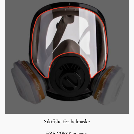
Siktfolie for helmaske
535,20
kr
Eks. mva.