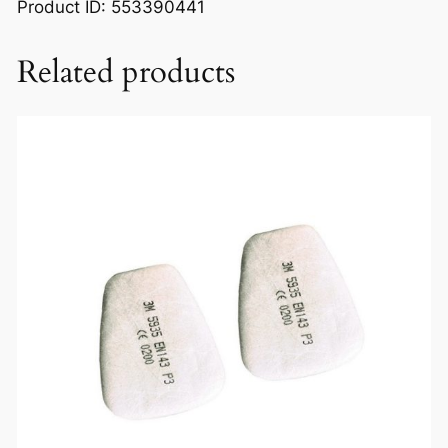
Product ID: 553390441
e
s
f
Related products
o
l
i
e
S
u
n
d
s
t
r
ö
m
T