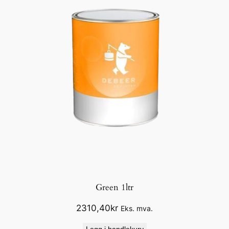
Green 1ltr
2310,40
kr
Eks. mva.