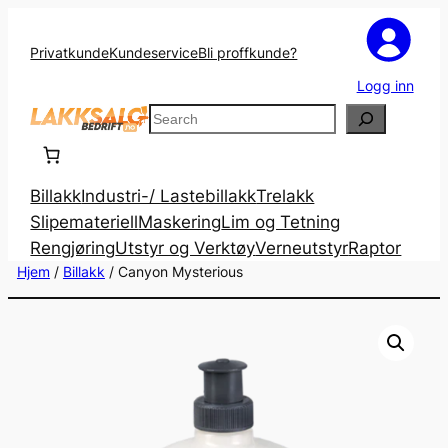
Privatkunde
Kundeservice
Bli proffkunde?
Logg inn
Search
Billakk
Industri-/ Lastebillakk
Trelakk
Slipemateriell
Maskering
Lim og Tetning
Rengjøring
Utstyr og Verktøy
Verneutstyr
Raptor
Hjem
/
Billakk
/ Canyon Mysterious