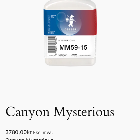
Canyon Mysterious
3780,00
kr
Eks. mva.