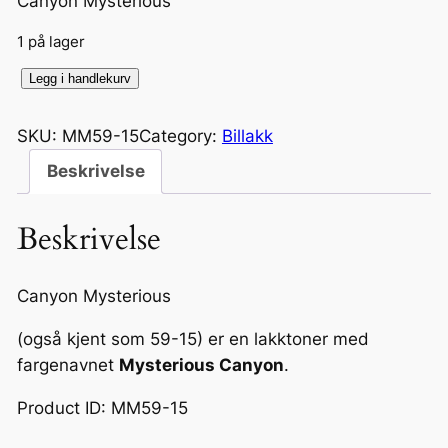
Canyon Mysterious
1 på lager
C
Legg i handlekurv
a
n
SKU:
MM59-15
Category:
Billakk
y
Beskrivelse
o
n
Beskrivelse
M
y
s
Canyon Mysterious
t
(også kjent som 59-15) er en lakktoner med
e
fargenavnet
Mysterious Canyon
.
r
i
Product ID: MM59-15
o
u