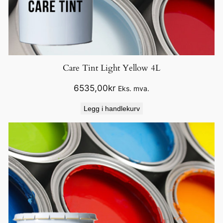
Care Tint Light Yellow 4L
6535,00
kr
Eks. mva.
Legg i handlekurv