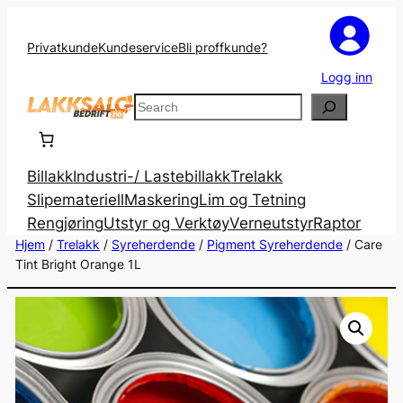
Privatkunde
Kundeservice
Bli proffkunde?
Logg inn
Search
Billakk
Industri-/ Lastebillakk
Trelakk
Slipemateriell
Maskering
Lim og Tetning
Rengjøring
Utstyr og Verktøy
Verneutstyr
Raptor
Hjem
/
Trelakk
/
Syreherdende
/
Pigment Syreherdende
/ Care
Tint Bright Orange 1L