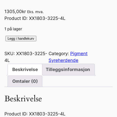
1305,00
kr
Eks. mva.
Product ID: XX1803-3225-4L
1 på lager
C
Legg i handlekurv
a
r
SKU:
XX1803-3225-
Category:
Pigment
e
4L
Syreherdende
T
Beskrivelse
Tilleggsinformasjon
i
n
Omtaler (0)
t
G
Beskrivelse
r
e
e
Product ID: XX1803-3225-4L