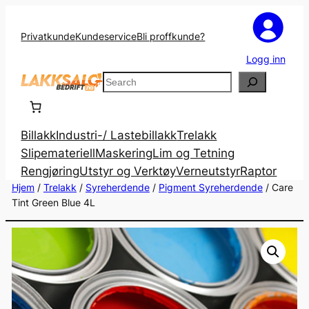
Privatkunde
Kundeservice
Bli proffkunde?
Logg inn
Search
Billakk
Industri-/ Lastebillakk
Trelakk
Slipemateriell
Maskering
Lim og Tetning
Rengjøring
Utstyr og Verktøy
Verneutstyr
Raptor
Hjem
/
Trelakk
/
Syreherdende
/
Pigment Syreherdende
/ Care
Tint Green Blue 4L