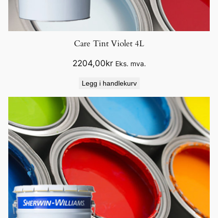
Care Tint Violet 4L
2204,00
kr
Eks. mva.
Legg i handlekurv