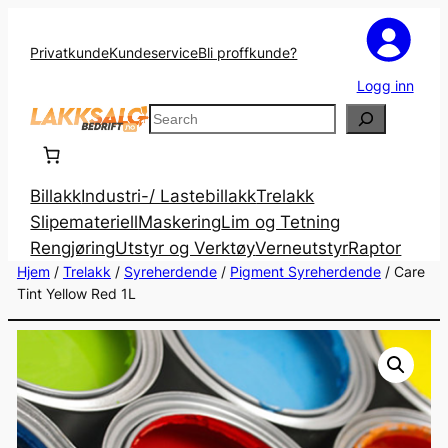
Privatkunde
Kundeservice
Bli proffkunde?
Logg inn
Search
Billakk
Industri-/ Lastebillakk
Trelakk
Slipemateriell
Maskering
Lim og Tetning
Rengjøring
Utstyr og Verktøy
Verneutstyr
Raptor
Hjem
/
Trelakk
/
Syreherdende
/
Pigment Syreherdende
/ Care
Tint Yellow Red 1L