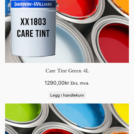
Care Tint Green 4L
1290,00
kr
Eks. mva.
Legg i handlekurv