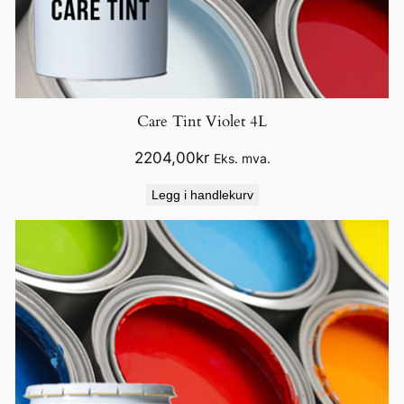
Care Tint Violet 4L
2204,00
kr
Eks. mva.
Legg i handlekurv