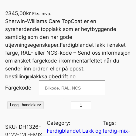
2345,00
kr
Eks. mva.
Sherwin-Williams Care TopCoat er en
syreherdende topplakk som er høytbyggende
samtidig som den har gode
utjevningsegenskaper.Ferdigblandet lakk i ønsket
farge, RAL- eller NCS-kode – Send oss informasjon
om ønsket fargekode i kommentarfeltet når du
sender inn ordren eller på epost:
bestilling@lakksalgbedrift.no
Fargekode
C
Legg i handlekurv
a
r
Category:
Tags:
SKU:
DH1326-
e
Ferdigblandet Lakk og
ferdig-mix-
9122-12L-FMIX