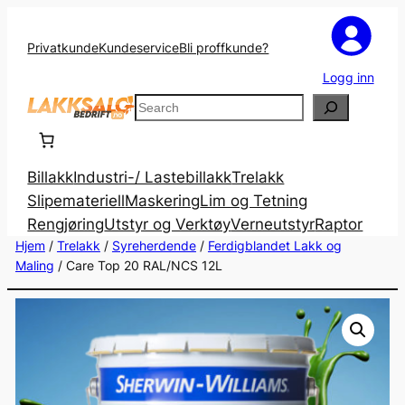
Privatkunde
Kundeservice
Bli proffkunde?
Logg inn
Search
Billakk
Industri-/ Lastebillakk
Trelakk
Slipemateriell
Maskering
Lim og Tetning
Rengjøring
Utstyr og Verktøy
Verneutstyr
Raptor
Hjem
/
Trelakk
/
Syreherdende
/
Ferdigblandet Lakk og
Maling
/ Care Top 20 RAL/NCS 12L