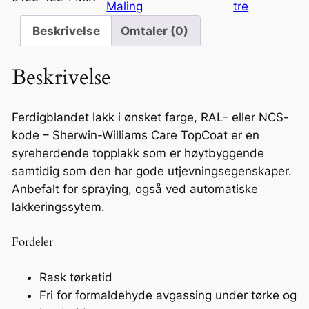
T
Maling
tre
o
Beskrivelse
Omtaler (0)
p
2
Beskrivelse
0
R
A
Ferdigblandet lakk i ønsket farge, RAL- eller NCS-
L
kode – Sherwin-Williams Care TopCoat er en
/
syreherdende topplakk som er høytbyggende
N
samtidig som den har gode utjevningsegenskaper.
C
Anbefalt for spraying, også ved automatiske
S
lakkeringssytem.
1
2
Fordeler
L
a
Rask tørketid
n
Fri for formaldehyde avgassing under tørke og
t