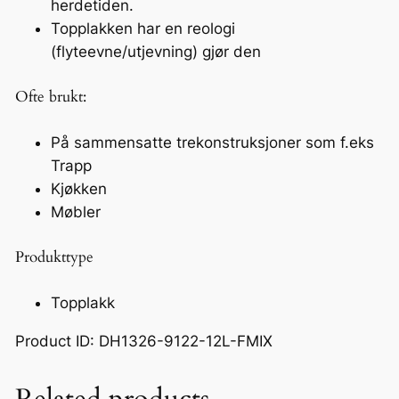
herdetiden.
a
Topplakken har en reologi
l
(flyteevne/utjevning) gjør den
l
Ofte brukt:
På sammensatte trekonstruksjoner som f.eks
Trapp
Kjøkken
Møbler
Produkttype
Topplakk
Product ID: DH1326-9122-12L-FMIX
Related products