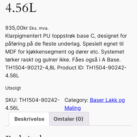
4.56L
935,00
kr
Eks. mva.
Klarpigmentert PU toppstrøk base C, designet for
påføring på de fleste underlag. Spesielt egnet til
MDF for kjøkkensegment og dører etc. Systemet
tørker raskt og gulner ikke. Fåes også i A Base.
TH1504-90212-4,8L Product ID: TH1504-90242-
4.56L
Utsolgt
SKU:
TH1504-90242-
Category:
Baser Lakk og
4.56L
Maling
Beskrivelse
Omtaler (0)