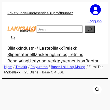
Privatkunde
Kundeservice
Bli proffkunde?
Logg inn
Search
Billakk
Industri-/ Lastebillakk
Trelakk
Slipemateriell
Maskering
Lim og Tetning
Rengjøring
Utstyr og Verktøy
Verneutstyr
Raptor
Hjem
/
Trelakk
/
Polyuretan
/
Baser Lakk og Maling
/ Furni Top
Møbellakk – 25 Glans – Base C 4.56L