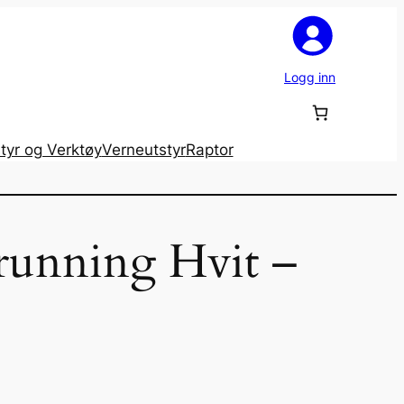
Logg inn
tyr og Verktøy
Verneutstyr
Raptor
running Hvit –