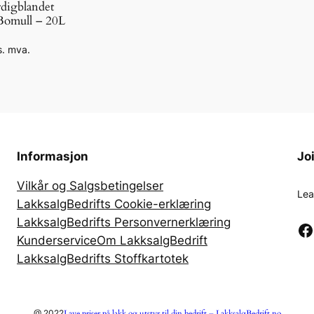
digblandet
l
omull – 20L
s. mva.
Informasjon
Jo
Vilkår og Salgsbetingelser
Lea
LakksalgBedrifts Cookie-erklæring
LakksalgBedrifts Personvernerklæring
Facebook
Kunderservice
Om LakksalgBedrift
LakksalgBedrifts Stoffkartotek
Lave priser på lakk og utstyr til din bedrift – LakksalgBedrift.no
@ 2022