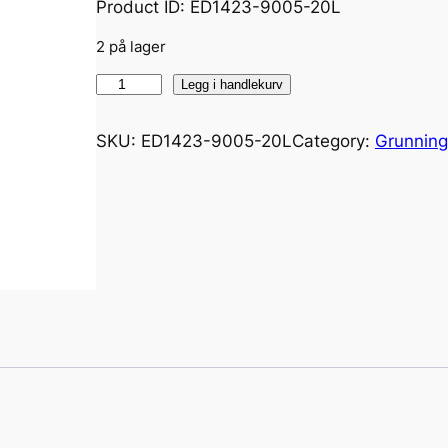
Product ID: ED1423-9005-20L
2 på lager
L
Legg i handlekurv
a
q
SKU:
ED1423-9005-20L
Category:
Grunning
v
i
n
P
r
o
o
f
G
r
u