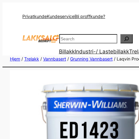
Privatkunde
Kundeservice
Bli proffkunde?
Search
Billakk
Industri-/ Lastebillakk
Tre
Hjem
/
Trelakk
/
Vannbasert
/
Grunning Vannbasert
/ Laqvin Pro