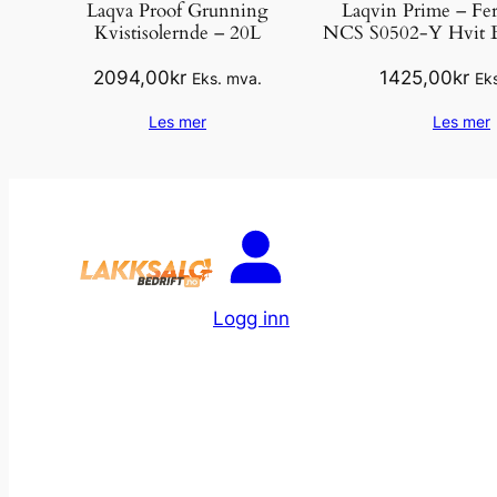
Laqva Proof Grunning
Laqvin Prime – Fer
Kvistisolernde – 20L
NCS S0502-Y Hvit B
2094,00
kr
1425,00
kr
Eks. mva.
Ek
Les mer
Les mer
Logg inn