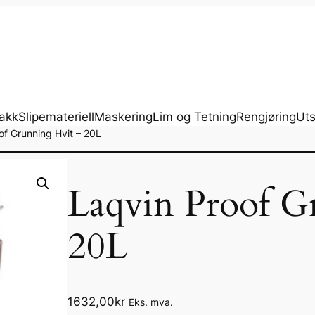
lakk
Slipemateriell
Maskering
Lim og Tetning
Rengjøring
Uts
of Grunning Hvit – 20L
Laqvin Proof G
20L
1632,00
kr
Eks. mva.