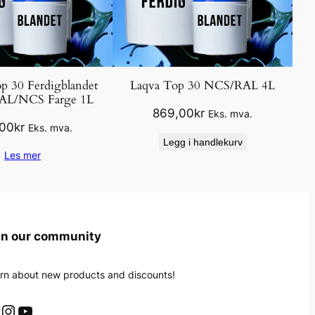
p 30 Ferdigblandet
Laqva Top 30 NCS/RAL 4L
RAL/NCS Farge 1L
869,00
kr
Eks. mva.
,00
kr
Eks. mva.
Legg i handlekurv
Les mer
in our community
rn about new products and discounts!
Instagram
YouTube