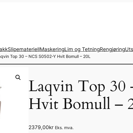
lakk
Slipemateriell
Maskering
Lim og Tetning
Rengjøring
Uts
aqvin Top 30 – NCS S0502-Y Hvit Bomull – 20L
Laqvin Top 30
Hvit Bomull – 
2379,00
kr
Eks. mva.