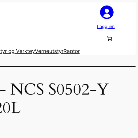
Logg inn
tyr og Verktøy
Verneutstyr
Raptor
 – NCS S0502-Y
20L