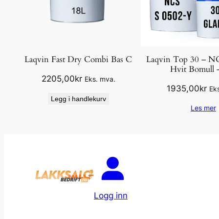
Laqvin Fast Dry Combi Bas C
Laqvin Top 30 – N
Hvit Bomull 
2205,00
kr
Eks. mva.
1935,00
kr
Ek
Legg i handlekurv
Les mer
Logg inn