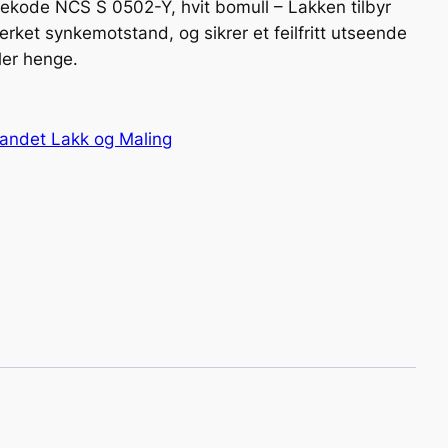
gekode NCS S 0502-Y, hvit bomull – Lakken tilbyr
merket synkemotstand, og sikrer et feilfritt utseende
ler henge.
landet Lakk og Maling