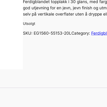
Ferdigblandet topplakk i 30 glans, med far
god utjevning for en jevn, jevn finish og ut
selv på vertikale overflater uten å dryppe el
Utsolgt
SKU:
EG1560-55153-20L
Category:
Ferdigb