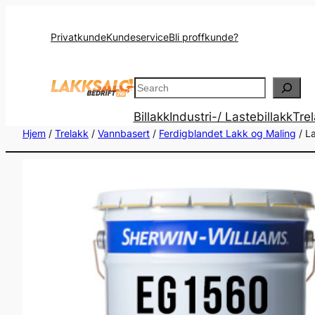
Privatkunde
Kundeservice
Bli proffkunde?
Search
Billakk
Industri-/ Lastebillakk
Tre
Hjem
/
Trelakk
/
Vannbasert
/
Ferdigblandet Lakk og Maling
/ L