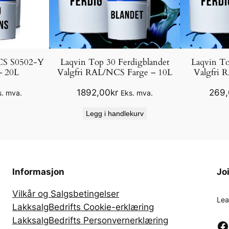
CS S0502-Y
Laqvin Top 30 Ferdigblandet
Laqvin To
– 20L
Valgfri RAL/NCS Farge – 10L
Valgfri 
1892,00
kr
269
s. mva.
Eks. mva.
Legg i handlekurv
Informasjon
Jo
Vilkår og Salgsbetingelser
Lea
LakksalgBedrifts Cookie-erklæring
LakksalgBedrifts Personvernerklæring
Facebook