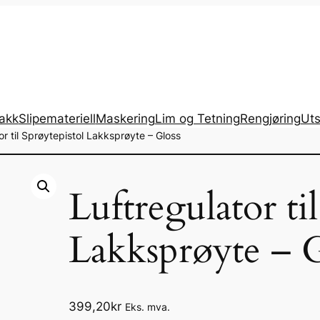
lakk
Slipemateriell
Maskering
Lim og Tetning
Rengjøring
Uts
or til Sprøytepistol Lakksprøyte – Gloss
Luftregulator ti
Lakksprøyte – G
399,20
kr
Eks. mva.