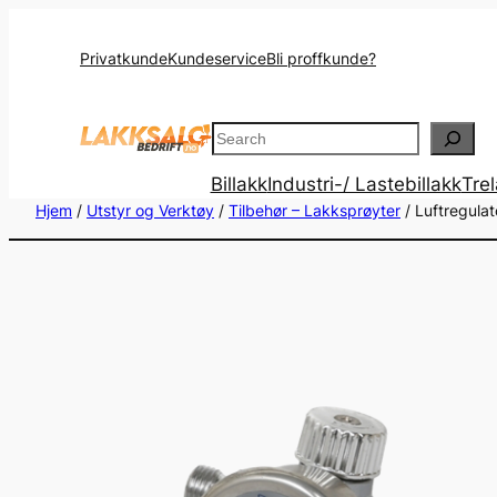
Privatkunde
Kundeservice
Bli proffkunde?
Search
Billakk
Industri-/ Lastebillakk
Tre
Hjem
/
Utstyr og Verktøy
/
Tilbehør – Lakksprøyter
/ Luftregulat