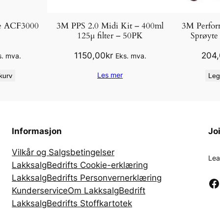
e ACF3000
3M PPS 2.0 Midi Kit – 400ml
3M Perform
125μ filter – 50PK
Sprøyte
1150,00
kr
204
s. mva.
Eks. mva.
Les mer
kurv
Leg
Informasjon
Jo
Vilkår og Salgsbetingelser
Lea
LakksalgBedrifts Cookie-erklæring
LakksalgBedrifts Personvernerklæring
Facebook
Kunderservice
Om LakksalgBedrift
LakksalgBedrifts Stoffkartotek