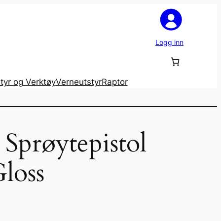
Logg inn
tyr og Verktøy
Verneutstyr
Raptor
l Sprøytepistol
loss