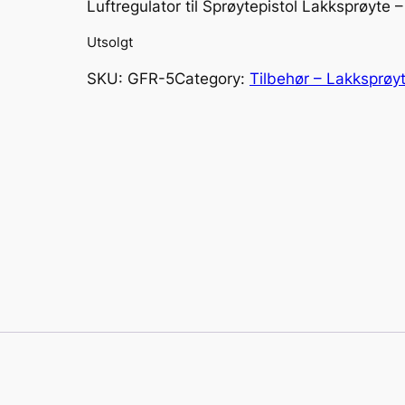
Luftregulator til Sprøytepistol Lakksprøyte 
Utsolgt
SKU:
GFR-5
Category:
Tilbehør – Lakksprøy