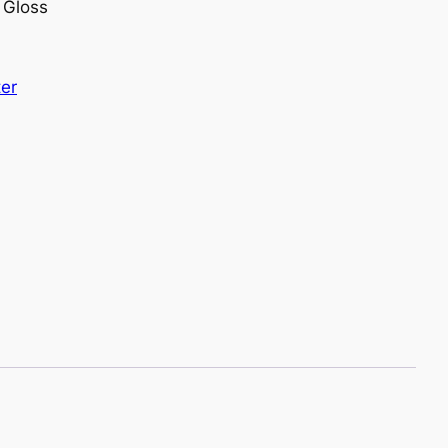
– Gloss
ter