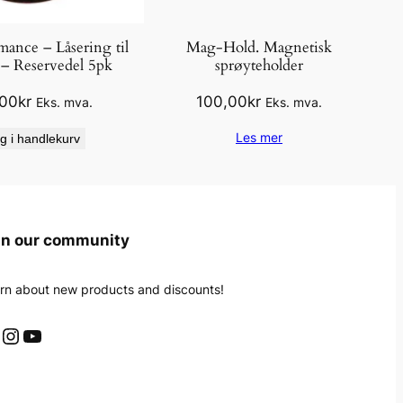
ance – Låsering til
Mag-Hold. Magnetisk
 – Reservedel 5pk
sprøyteholder
,00
kr
100,00
kr
Eks. mva.
Eks. mva.
Les mer
g i handlekurv
in our community
rn about new products and discounts!
Instagram
YouTube