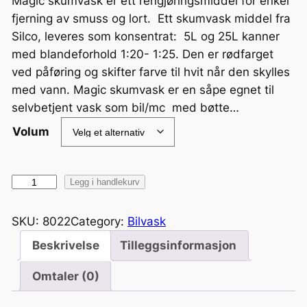
r
Magic skumvask er ett rengjøringsmiddel for enkel
i
fjerning av smuss og lort. Ett skumvask middel fra
s
Silco, leveres som konsentrat: 5L og 25L kanner
o
med blandeforhold 1:20- 1:25. Den er rødfarget
m
ved påføring og skifter farve til hvit når den skylles
r
med vann. Magic skumvask er en såpe egnet til
å
selvbetjent vask som bil/mc med bøtte…
d
Volum
e
:
5
M
Legg i handlekurv
9
a
9
g
SKU:
8022
Category:
Bilvask
,
i
Beskrivelse
Tilleggsinformasjon
2
c
0
s
Omtaler (0)
k
k
r