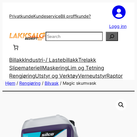
Privatkunde
Kundeservice
Bli proffkunde?
Logg inn
Search
Billakk
Industri-/ Lastebillakk
Trelakk
Slipemateriell
Maskering
Lim og Tetning
Rengjøring
Utstyr og Verktøy
Verneutstyr
Raptor
Hjem
/
Rengjøring
/
Bilvask
/ Magic skumvask