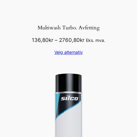
Multiwash Turbo. Avfetting
Prisområde:
136,80
kr
–
2760,80
kr
Eks. mva.
136,80kr
Velg alternativ
til
2760,80kr