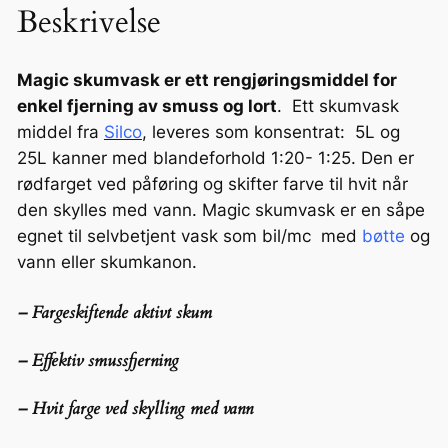
u
Beskrivelse
t
m
i
v
l
a
Magic skumvask er ett rengjøringsmiddel for
2
s
enkel fjerning av smuss og lort
. Ett skumvask
4
k
middel fra
Silco
, leveres som konsentrat: 5L og
5
a
25L kanner med blandeforhold 1:20- 1:25. Den er
0
n
rødfarget ved påføring og skifter farve til hvit når
,
t
den skylles med vann. Magic skumvask er en såpe
4
a
egnet til selvbetjent vask som bil/mc med
bøtte
og
0
l
vann eller skumkanon.
k
l
r
– Fargeskiftende aktivt skum
– Effektiv smussfjerning
– Hvit farge ved skylling med vann